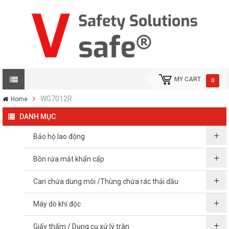
MY CART
0
WG7012R
Home
DANH MỤC
Bảo hộ lao động
Bồn rửa mắt khẩn cấp
Can chứa dung môi /Thùng chứa rác thải dầu
Máy dò khí độc
Giấy thấm / Dụng cụ xử lý tràn