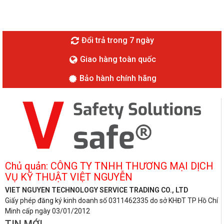
Đổi trả trong 7 ngày
Giao hàng toàn quốc
Bảo hành chính hãng
Chủ quản: CÔNG TY TNHH THƯƠNG MẠI DỊCH
VỤ KỸ THUẬT VIỆT NGUYỄN
VIET NGUYEN TECHNOLOGY SERVICE TRADING CO., LTD
Giấy phép đăng ký kinh doanh số 0311462335 do sở KHĐT TP Hồ Chí
Minh cấp ngày 03/01/2012
TIN MỚI