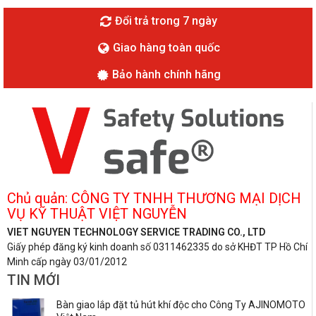
Đổi trả trong 7 ngày
Giao hàng toàn quốc
Bảo hành chính hãng
Chủ quản: CÔNG TY TNHH THƯƠNG MẠI DỊCH
VỤ KỸ THUẬT VIỆT NGUYỄN
VIET NGUYEN TECHNOLOGY SERVICE TRADING CO., LTD
Giấy phép đăng ký kinh doanh số 0311462335 do sở KHĐT TP Hồ Chí
Minh cấp ngày 03/01/2012
TIN MỚI
Bàn giao lắp đặt tủ hút khí độc cho Công Ty AJINOMOTO