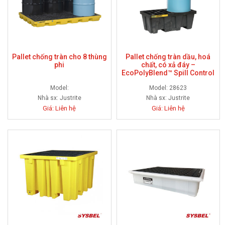
Pallet chống tràn cho 8 thùng
Pallet chống tràn dầu, hoá
phi
chất, có xả đáy –
EcoPolyBlend™ Spill Control
Pallet, 2 drum
Model:
Model: 28623
Nhà sx:
Justrite
Nhà sx:
Justrite
Giá: Liên hệ
Giá: Liên hệ