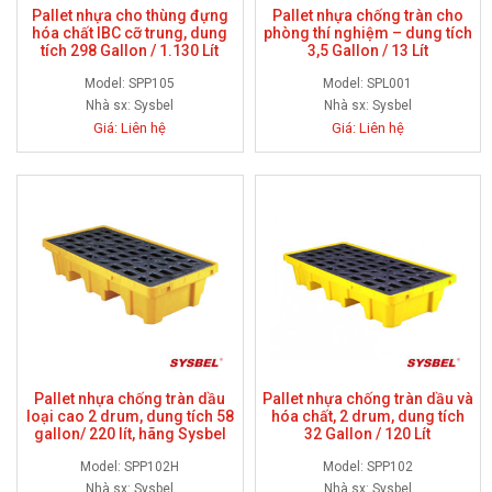
Pallet nhựa cho thùng đựng
Pallet nhựa chống tràn cho
hóa chất IBC cỡ trung, dung
phòng thí nghiệm – dung tích
tích 298 Gallon / 1.130 Lít
3,5 Gallon / 13 Lít
Model: SPP105
Model: SPL001
Nhà sx:
Sysbel
Nhà sx:
Sysbel
Giá: Liên hệ
Giá: Liên hệ
Pallet nhựa chống tràn dầu
Pallet nhựa chống tràn dầu và
loại cao 2 drum, dung tích 58
hóa chất, 2 drum, dung tích
gallon/ 220 lít, hãng Sysbel
32 Gallon / 120 Lít
Model: SPP102H
Model: SPP102
Nhà sx:
Sysbel
Nhà sx:
Sysbel