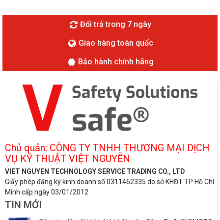
Đổi trả trong 7 ngày
Giao hàng toàn quốc
Bảo hành chính hãng
Chủ quản: CÔNG TY TNHH THƯƠNG MẠI DỊCH
VỤ KỸ THUẬT VIỆT NGUYỄN
VIET NGUYEN TECHNOLOGY SERVICE TRADING CO., LTD
Giấy phép đăng ký kinh doanh số 0311462335 do sở KHĐT TP Hồ Chí
Minh cấp ngày 03/01/2012
TIN MỚI