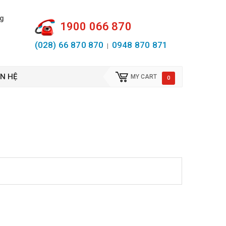
ng
1900 066 870
(028) 66 870 870
0948 870 871
|
ÊN HỆ
MY CART
0