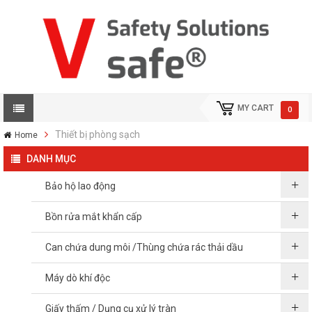
MY CART
0
Thiết bị phòng sạch
Home
DANH MỤC
Bảo hộ lao động
Bồn rửa mắt khẩn cấp
Can chứa dung môi /Thùng chứa rác thải dầu
Máy dò khí độc
Giấy thấm / Dụng cụ xử lý tràn