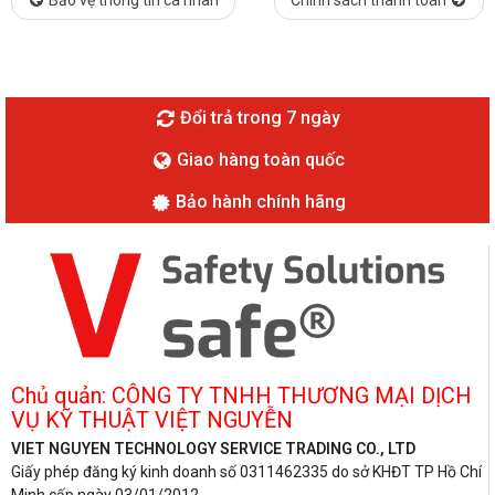
Bảo vệ thông tin cá nhân
Chính sách thanh toán
Đổi trả trong 7 ngày
Giao hàng toàn quốc
Bảo hành chính hãng
Chủ quản: CÔNG TY TNHH THƯƠNG MẠI DỊCH
VỤ KỸ THUẬT VIỆT NGUYỄN
VIET NGUYEN TECHNOLOGY SERVICE TRADING CO., LTD
Giấy phép đăng ký kinh doanh số 0311462335 do sở KHĐT TP Hồ Chí