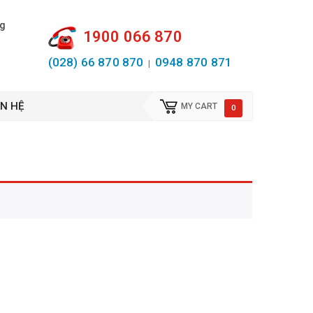
ng
1900 066 870
(028) 66 870 870
0948 870 871
|
ÊN HỆ
MY CART
0