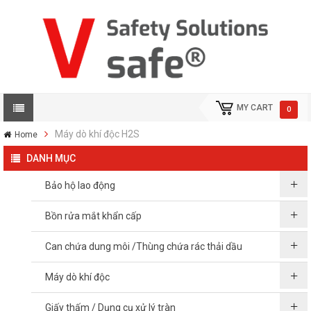
MY CART
0
Máy dò khí độc H2S
Home
DANH MỤC
Bảo hộ lao động
Bồn rửa mắt khẩn cấp
Can chứa dung môi /Thùng chứa rác thải dầu
Máy dò khí độc
Giấy thấm / Dụng cụ xử lý tràn