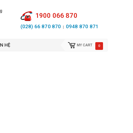
ng
1900 066 870
(028) 66 870 870
0948 870 871
|
ÊN HỆ
MY CART
0