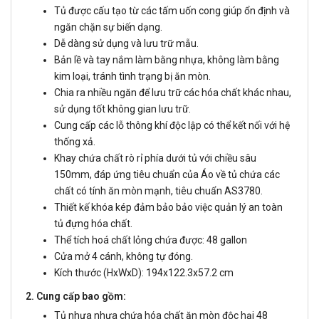
Tủ được cấu tạo từ các tấm uốn cong giúp ổn định và
ngăn chặn sự biến dạng.
Dễ dàng sử dụng và lưu trữ mẫu.
Bản lề và tay nắm làm bằng nhựa, không làm bằng
kim loại, tránh tình trạng bị ăn mòn.
Chia ra nhiều ngăn để lưu trữ các hóa chất khác nhau,
sử dụng tốt không gian lưu trữ.
Cung cấp các lỗ thông khí độc lập có thể kết nối với hệ
thống xả.
Khay chứa chất rò rỉ phía dưới tủ với chiều sâu
150mm, đáp ứng tiêu chuẩn của Áo về tủ chứa các
chất có tính ăn mòn mạnh, tiêu chuẩn AS3780.
Thiết kế khóa kép đảm bảo bảo việc quản lý an toàn
tủ đựng hóa chất.
Thể tích hoá chất lỏng chứa được: 48 gallon
Cửa mở 4 cánh, không tự đóng.
Kích thước (HxWxD): 194x122.3x57.2 cm
2. Cung cấp bao gồm:
Tủ nhựa nhựa chứa hóa chất ăn mòn độc hại 48