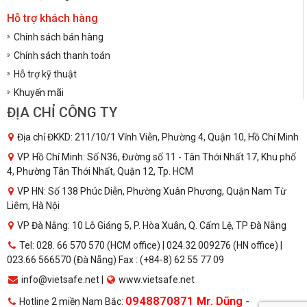
Hỗ trợ khách hàng
Chính sách bán hàng
Chính sách thanh toán
Hỗ trợ kỹ thuật
Khuyến mãi
ĐỊA CHỈ CÔNG TY
Địa chỉ ĐKKD: 211/10/1 Vĩnh Viễn, Phường 4, Quận 10, Hồ Chí Minh
VP. Hồ Chí Minh: Số N36, Đường số 11 - Tân Thới Nhất 17, Khu phố
4, Phường Tân Thới Nhất, Quận 12, Tp. HCM
VP HN: Số 138 Phúc Diễn, Phường Xuân Phương, Quận Nam Từ
Liêm, Hà Nội
VP Đà Nẵng: 10 Lỗ Giáng 5, P. Hòa Xuân, Q. Cẩm Lệ, TP Đà Nẵng
Tel: 028. 66 570 570 (HCM office) | 024.32 009276 (HN office) |
023.66 566570 (Đà Nẵng) Fax : (+84-8) 62 55 77 09
info@vietsafe.net |
www.vietsafe.net
0948870871 Mr. Dũng -
Hotline 2 miền Nam Bắc: