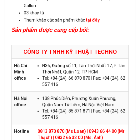
Gallon
03 khay tủ
Tham khảo các sản phẩm khác
tại đây
Sản phẩm được cung cấp bởi:
CÔNG TY TNHH KỸ THUẬT
TECHNO
Hồ Chí
N36, Đường số 11, Tân Thới Nhất 17, P. Tân
Minh
Thới Nhất, Quận 12, TP. HCM
office
Tel: +84 (24). 66 870 870 | Fax: +84 (24). 62
557 416
Hà Nội
138 Phúc Diễn, Phường Xuân Phương,
office
Quận Nam Từ Liêm, Hà Nội, Việt Nam
Tel: +84 (24). 85 871 871 | Fax: +84 (24). 62
557 416
Hotline
0813 870 870 (Ms Loan)
|
0943 66 44 00 (Mr.
Thạch)
|
0832 66 33 00 (Ms. Ánh)