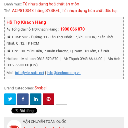
Tủ nhựa đựng hoá chất ăn mòn
Danh mục:
ACP810048
hãng SYSBEL
Tủ nhựa đựng hóa chất độc hại
Thẻ:
,
,
Hỗ Trợ Khách Hàng
1900 066 870
Tổng đài hỗ Trợ Khách Hàng :
HCM: N36 - Đường 11 - Tân Thới Nhất 17, khu 38 Ha, P. Tân Thới
Nhất, Q. 12. TP. HCM
HN: 138 Phúc Diễn, P. Xuân Phương, Q. Nam Từ Liêm, Hà Nội
Hotline:
Ms Loan 0813 870 870
|
Mr Thạch 0943 66 44 00
|
Ms Ánh
0832 66 33 00 (HN)
Mail:
info@vietsafe.net
|
info@technocorp.vn
Sysbel
Brand Categories:
VẬN CHUYỂN TOÀN QUỐC