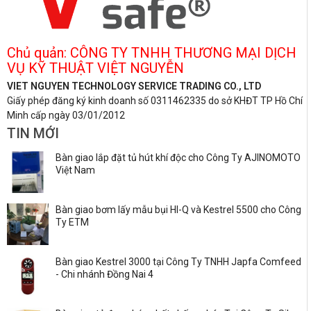
Chủ quản: CÔNG TY TNHH THƯƠNG MẠI DỊCH
VỤ KỸ THUẬT VIỆT NGUYỄN
VIET NGUYEN TECHNOLOGY SERVICE TRADING CO., LTD
Giấy phép đăng ký kinh doanh số 0311462335 do sở KHĐT TP Hồ Chí
Minh cấp ngày 03/01/2012
TIN MỚI
Bàn giao lắp đặt tủ hút khí độc cho Công Ty AJINOMOTO
Việt Nam
Bàn giao bơm lấy mẫu bụi HI-Q và Kestrel 5500 cho Công
Ty ETM
Bàn giao Kestrel 3000 tại Công Ty TNHH Japfa Comfeed
- Chi nhánh Đồng Nai 4