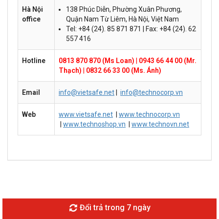
Hà Nội
138 Phúc Diễn, Phường Xuân Phương,
office
Quận Nam Từ Liêm, Hà Nội, Việt Nam
Tel: +84 (24). 85 871 871 | Fax: +84 (24). 62
557 416
Hotline
0813 870 870 (Ms Loan)
|
0943 66 44 00 (Mr.
Thạch)
|
0832 66 33 00 (Ms. Ánh)
Email
info@vietsafe.net
|
info@technocorp.vn
Web
www.vietsafe.net
|
www.technocorp.vn
|
www.technoshop.vn
|
www.technovn.net
Đổi trả trong 7 ngày