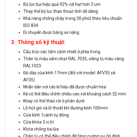
Bộ lọc bụi hiệu quả 92% với hạt hơn 3 um
Thay thế bộ lọc than thoạt tính dễ dàng
Khả năng chống cháy trong 30 phút theo tiêu chuẩn
ISO 834
Di chuyển được bằng xe nâng
3. Thông số kỹ thuật:
Cấu trúc các tấm cách nhiệt ở phía trong
Thân tủ màu xám nhạt RAL 7035, viềng tủ màu vàng
RAL1023
Độ dày cửa kính 17mm (đối với model: AFV35 và
AF35)
Nhãn dán với các kí hiệu đã được chuẩn hóa
Kệ có thể điều chỉnh chiều cao với khoảng cách 32 mm
Khay có thể tháo rời ở phần dưới
Lỗ hút gió và lỗ thoát khí đường kính 100mm
Cửa kính 1cánh tự đóng
Cửa khóa 3 vị trí
Khóa chống tia lửa
Chân tủ có thể điều chỉnh để tăng cường sự ổn định