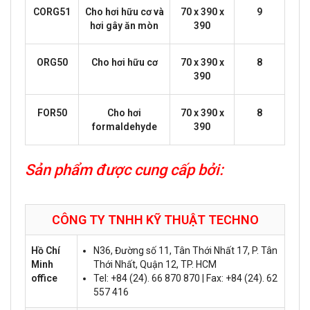
CORG51
Cho hơi hữu cơ và
70 x 390 x
9
hơi gây ăn mòn
390
ORG50
Cho hơi hữu cơ
70 x 390 x
8
390
FOR50
Cho hơi
70 x 390 x
8
formaldehyde
390
Sản phẩm được cung cấp bởi:
CÔNG TY TNHH KỸ THUẬT
TECHNO
Hồ Chí
N36, Đường số 11, Tân Thới Nhất 17, P. Tân
Minh
Thới Nhất, Quận 12, TP. HCM
office
Tel: +84 (24). 66 870 870 | Fax: +84 (24). 62
557 416