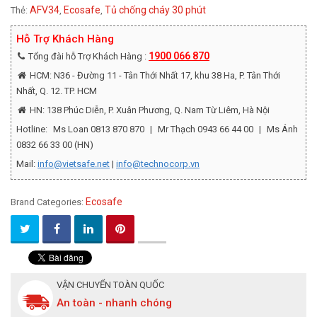
AFV34
Ecosafe
Tủ chống cháy 30 phút
Thẻ:
,
,
Hỗ Trợ Khách Hàng
1900 066 870
Tổng đài hỗ Trợ Khách Hàng :
HCM: N36 - Đường 11 - Tân Thới Nhất 17, khu 38 Ha, P. Tân Thới
Nhất, Q. 12. TP. HCM
HN: 138 Phúc Diễn, P. Xuân Phương, Q. Nam Từ Liêm, Hà Nội
Hotline:
Ms Loan 0813 870 870
|
Mr Thạch 0943 66 44 00
|
Ms Ánh
0832 66 33 00 (HN)
Mail:
info@vietsafe.net
|
info@technocorp.vn
Ecosafe
Brand Categories:
VẬN CHUYỂN TOÀN QUỐC
An toàn - nhanh chóng