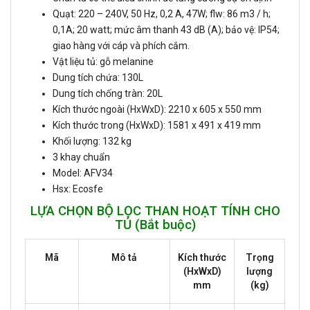
Quạt: 220 – 240V, 50 Hz, 0,2 A, 47W; flw: 86 m3 / h;
0,1A; 20 watt; mức âm thanh 43 dB (A); bảo vệ: IP54;
giao hàng với cáp và phích cắm.
Vật liệu tủ: gỗ melanine
Dung tích chứa: 130L
Dung tích chống tràn: 20L
Kích thước ngoài (HxWxD): 2210 x 605 x 550 mm
Kích thước trong (HxWxD): 1581 x 491 x 419 mm
Khối lượng: 132 kg
3 khay chuẩn
Model: AFV34
Hsx: Ecosfe
LỰA CHỌN BỘ LỌC THAN HOẠT TÍNH CHO
TỦ (Bắt buộc)
Mã
Mô tả
Kích thước
Trọng
(HxWxD)
lượng
mm
(kg)