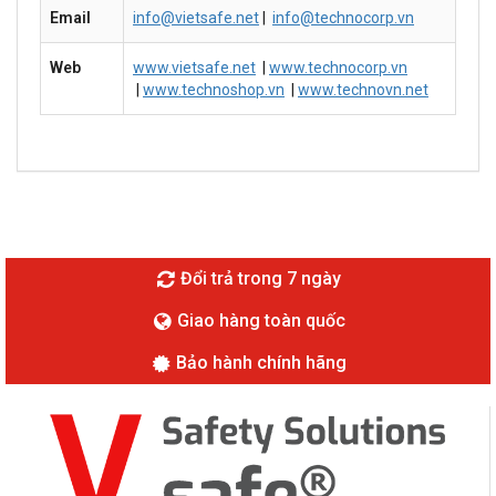
Email
info@vietsafe.net
|
info@technocorp.vn
Web
www.vietsafe.net
|
www.technocorp.vn
|
www.technoshop.vn
|
www.technovn.net
Đổi trả trong 7 ngày
Giao hàng toàn quốc
Bảo hành chính hãng