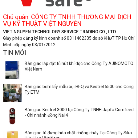
Chủ quản: CÔNG TY TNHH THƯƠNG MẠI DỊCH
VỤ KỸ THUẬT VIỆT NGUYỄN
VIET NGUYEN TECHNOLOGY SERVICE TRADING CO., LTD
Giấy phép đăng ký kinh doanh số 0311462335 do sở KHĐT TP Hồ Chí
Minh cấp ngày 03/01/2012
TIN MỚI
Bàn giao lắp đặt tủ hút khí độc cho Công Ty AJINOMOTO
Việt Nam
Bàn giao bơm lấy mẫu bụi HI-Q và Kestrel 5500 cho Công
Ty ETM
Bàn giao Kestrel 3000 tại Công Ty TNHH Japfa Comfeed
- Chi nhánh Đồng Nai 4
Bàn giao tủ đựng hóa chất chống cháy Tại Công Ty Sika