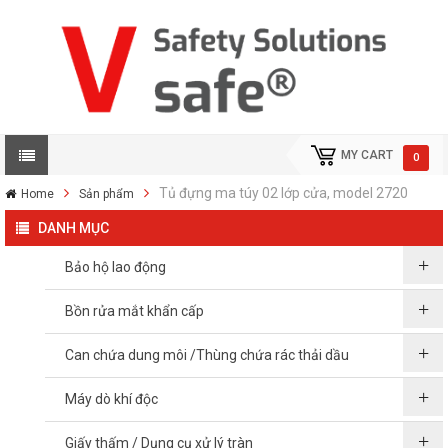
MY CART
0
Tủ đựng ma túy 02 lớp cửa, model 2720
Home
Sản phẩm
DANH MỤC
Bảo hộ lao động
Bồn rửa mắt khẩn cấp
Can chứa dung môi /Thùng chứa rác thải dầu
Máy dò khí độc
Giấy thấm / Dụng cụ xử lý tràn