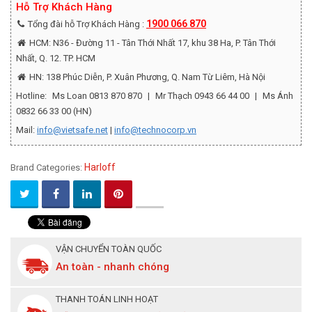
Hỗ Trợ Khách Hàng
1900 066 870
Tổng đài hỗ Trợ Khách Hàng :
HCM: N36 - Đường 11 - Tân Thới Nhất 17, khu 38 Ha, P. Tân Thới
Nhất, Q. 12. TP. HCM
HN: 138 Phúc Diễn, P. Xuân Phương, Q. Nam Từ Liêm, Hà Nội
Hotline:
Ms Loan 0813 870 870
|
Mr Thạch 0943 66 44 00
|
Ms Ánh
0832 66 33 00 (HN)
Mail:
info@vietsafe.net
|
info@technocorp.vn
Harloff
Brand Categories:
VẬN CHUYỂN TOÀN QUỐC
An toàn - nhanh chóng
THANH TOÁN LINH HOẠT