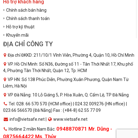
Hỗ trợ khách hàng
Chính sách bán hàng
Chính sách thanh toán
Hỗ trợ kỹ thuật
Khuyến mãi
ĐỊA CHỈ CÔNG TY
Địa chỉ ĐKKD: 211/10/1 Vĩnh Viễn, Phường 4, Quận 10, Hồ Chí Minh
VP. Hồ Chí Minh: Số N36, Đường số 11 - Tân Thới Nhất 17, Khu phố
4, Phường Tân Thới Nhất, Quận 12, Tp. HCM
VP HN: Số 138 Phúc Diễn, Phường Xuân Phương, Quận Nam Từ
Liêm, Hà Nội
VP Đà Nẵng: 10 Lỗ Giáng 5, P. Hòa Xuân, Q. Cẩm Lệ, TP Đà Nẵng
Tel: 028. 66 570 570 (HCM office) | 024.32 009276 (HN office) |
023.66 566570 (Đà Nẵng) Fax : (+84-8) 62 55 77 09
info@vietsafe.net |
www.vietsafe.net
0948870871 Mr. Dũng -
Hotline 2 miền Nam Bắc:
0875664422 Ms. Thủy