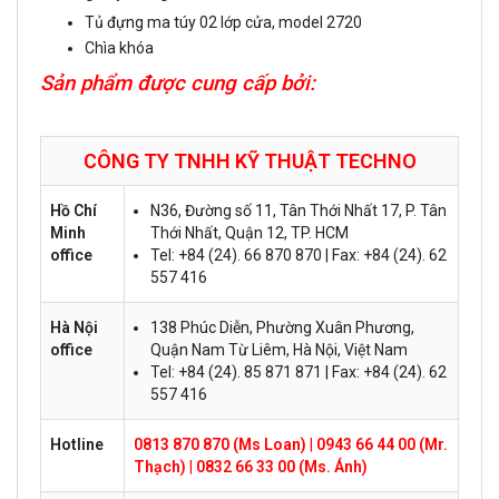
Tủ đựng ma túy 02 lớp cửa, model 2720
Chìa khóa
Sản phẩm được cung cấp bởi:
CÔNG TY TNHH KỸ THUẬT
TECHNO
Hồ Chí
N36, Đường số 11, Tân Thới Nhất 17, P. Tân
Minh
Thới Nhất, Quận 12, TP. HCM
office
Tel: +84 (24). 66 870 870 | Fax: +84 (24). 62
557 416
Hà Nội
138 Phúc Diễn, Phường Xuân Phương,
office
Quận Nam Từ Liêm, Hà Nội, Việt Nam
Tel: +84 (24). 85 871 871 | Fax: +84 (24). 62
557 416
Hotline
0813 870 870 (Ms Loan)
|
0943 66 44 00 (Mr.
Thạch)
|
0832 66 33 00 (Ms. Ánh)