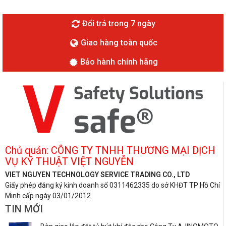
Đổi trả trong 7 ngày
Giao hàng toàn quốc
Bảo hành chính hãng
Chủ quản: CÔNG TY TNHH THƯƠNG MẠI DỊCH
VỤ KỸ THUẬT VIỆT NGUYỄN
VIET NGUYEN TECHNOLOGY SERVICE TRADING CO., LTD
Giấy phép đăng ký kinh doanh số 0311462335 do sở KHĐT TP Hồ Chí
Minh cấp ngày 03/01/2012
TIN MỚI