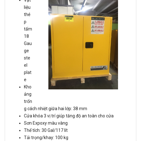
Vật
liệu
thé
p
tấm
18
Gau
ge
ste
el
plat
e
Kho
ảng
trốn
g cách nhiệt giữa hai lớp: 38 mm
Cửa khóa 3 vị trí giúp tăng độ an toàn cho cửa
Sơn Expoxy màu vàng
Thể tích: 30 Gal/117 lít
Tải trọng/khay: 100 kg