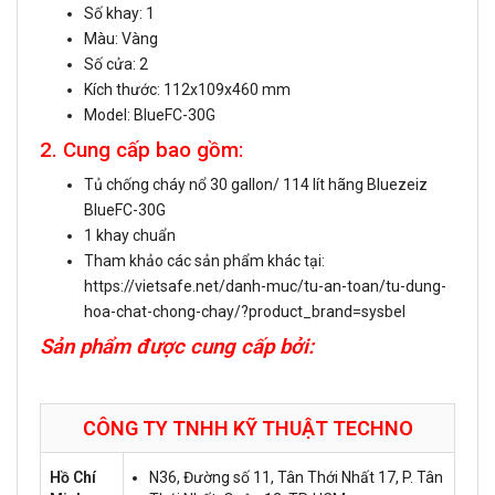
Số khay: 1
Màu: Vàng
Số cửa: 2
Kích thước: 112x109x460 mm
Model: BlueFC-30G
2. Cung cấp bao gồm:
Tủ chống cháy nổ 30 gallon/ 114 lít hãng Bluezeiz
BlueFC-30G
1 khay chuẩn
Tham khảo các sản phẩm khác tại:
https://vietsafe.net/danh-muc/tu-an-toan/tu-dung-
hoa-chat-chong-chay/?product_brand=sysbel
Sản phẩm được cung cấp bởi:
CÔNG TY TNHH KỸ THUẬT
TECHNO
Hồ Chí
N36, Đường số 11, Tân Thới Nhất 17, P. Tân