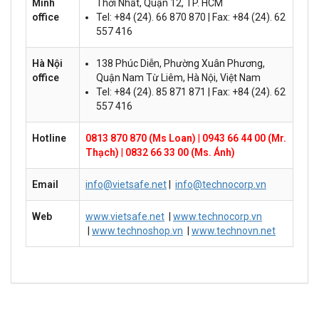
Minh
Thới Nhất, Quận 12, TP. HCM
office
Tel: +84 (24). 66 870 870 | Fax: +84 (24). 62
557 416
Hà Nội
138 Phúc Diễn, Phường Xuân Phương,
office
Quận Nam Từ Liêm, Hà Nội, Việt Nam
Tel: +84 (24). 85 871 871 | Fax: +84 (24). 62
557 416
Hotline
0813 870 870 (Ms Loan)
|
0943 66 44 00 (Mr.
Thạch)
|
0832 66 33 00 (Ms. Ánh)
Email
info@vietsafe.net
|
info@technocorp.vn
Web
www.vietsafe.net
|
www.technocorp.vn
|
www.technoshop.vn
|
www.technovn.net