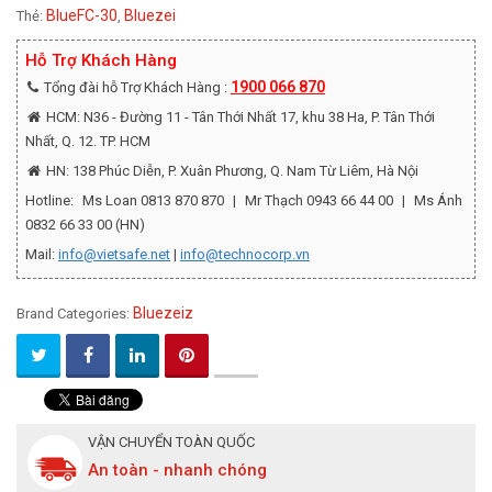
BlueFC-30
Bluezei
Thẻ:
,
Hỗ Trợ Khách Hàng
1900 066 870
Tổng đài hỗ Trợ Khách Hàng :
HCM: N36 - Đường 11 - Tân Thới Nhất 17, khu 38 Ha, P. Tân Thới
Nhất, Q. 12. TP. HCM
HN: 138 Phúc Diễn, P. Xuân Phương, Q. Nam Từ Liêm, Hà Nội
Hotline:
Ms Loan 0813 870 870
|
Mr Thạch 0943 66 44 00
|
Ms Ánh
0832 66 33 00 (HN)
Mail:
info@vietsafe.net
|
info@technocorp.vn
Bluezeiz
Brand Categories:
VẬN CHUYỂN TOÀN QUỐC
An toàn - nhanh chóng