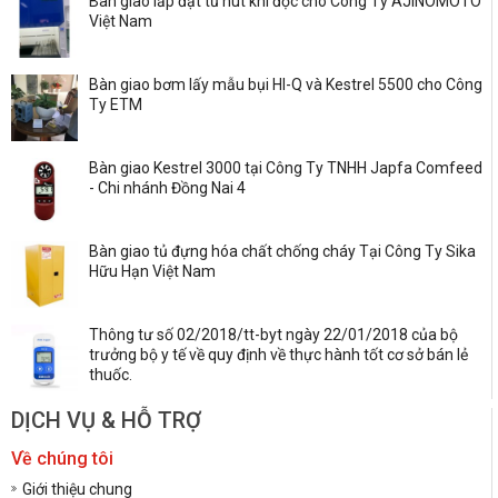
Bàn giao lắp đặt tủ hút khí độc cho Công Ty AJINOMOTO
Việt Nam
Bàn giao bơm lấy mẫu bụi HI-Q và Kestrel 5500 cho Công
Ty ETM
Bàn giao Kestrel 3000 tại Công Ty TNHH Japfa Comfeed
- Chi nhánh Đồng Nai 4
Bàn giao tủ đựng hóa chất chống cháy Tại Công Ty Sika
Hữu Hạn Việt Nam
Thông tư số 02/2018/tt-byt ngày 22/01/2018 của bộ
trưởng bộ y tế về quy định về thực hành tốt cơ sở bán lẻ
thuốc.
DỊCH VỤ & HỖ TRỢ
Về chúng tôi
Giới thiệu chung