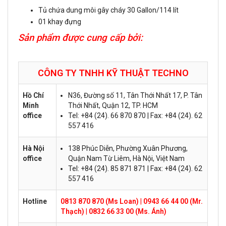
Tủ chứa dung môi gây cháy 30 Gallon/114 lít
01 khay đựng
Sản phẩm được cung cấp bởi:
CÔNG TY TNHH KỸ THUẬT
TECHNO
Hồ Chí
N36, Đường số 11, Tân Thới Nhất 17, P. Tân
Minh
Thới Nhất, Quận 12, TP. HCM
office
Tel: +84 (24). 66 870 870 | Fax: +84 (24). 62
557 416
Hà Nội
138 Phúc Diễn, Phường Xuân Phương,
office
Quận Nam Từ Liêm, Hà Nội, Việt Nam
Tel: +84 (24). 85 871 871 | Fax: +84 (24). 62
557 416
Hotline
0813 870 870 (Ms Loan)
|
0943 66 44 00 (Mr.
Thạch)
|
0832 66 33 00 (Ms. Ánh)