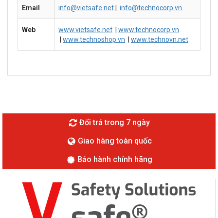
Email
info@vietsafe.net
|
info@technocorp.vn
Web
www.vietsafe.net
|
www.technocorp.vn
|
www.technoshop.vn
|
www.technovn.net
Đổi trả trong 7 ngày
Giao hàng toàn quốc
Bảo hành chính hãng