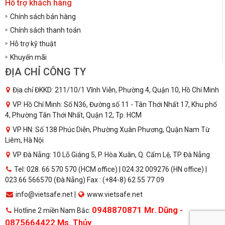
Hỗ trợ khách hàng
Chính sách bán hàng
Chính sách thanh toán
Hỗ trợ kỹ thuật
Khuyến mãi
ĐỊA CHỈ CÔNG TY
Địa chỉ ĐKKD: 211/10/1 Vĩnh Viễn, Phường 4, Quận 10, Hồ Chí Minh
VP. Hồ Chí Minh: Số N36, Đường số 11 - Tân Thới Nhất 17, Khu phố
4, Phường Tân Thới Nhất, Quận 12, Tp. HCM
VP HN: Số 138 Phúc Diễn, Phường Xuân Phương, Quận Nam Từ
Liêm, Hà Nội
VP Đà Nẵng: 10 Lỗ Giáng 5, P. Hòa Xuân, Q. Cẩm Lệ, TP Đà Nẵng
Tel: 028. 66 570 570 (HCM office) | 024.32 009276 (HN office) |
023.66 566570 (Đà Nẵng) Fax : (+84-8) 62 55 77 09
info@vietsafe.net |
www.vietsafe.net
0948870871 Mr. Dũng -
Hotline 2 miền Nam Bắc:
0875664422 Ms. Thủy