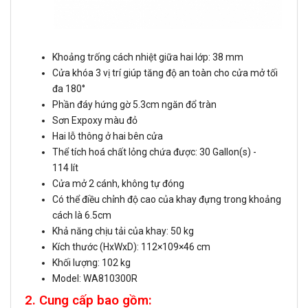
Khoảng trống cách nhiệt giữa hai lớp: 38 mm
Cửa khóa 3 vị trí giúp tăng độ an toàn cho cửa mở tối
đa 180°
Phần đáy hứng gờ 5.3cm ngăn đổ tràn
Sơn Expoxy màu đỏ
Hai lỗ thông ở hai bên cửa
Thể tích hoá chất lỏng chứa được: 30 Gallon(s) -
114 lít
Cửa mở 2 cánh, không tự đóng
Có thể điều chỉnh độ cao của khay đựng trong khoảng
cách là 6.5cm
Khả năng chịu tải của khay: 50 kg
Kích thước (HxWxD): 112×109×46 cm
Khối lượng: 102 kg
Model: WA810300R
2. Cung cấp bao gồm: