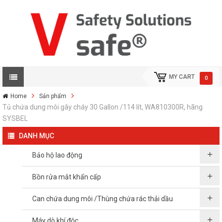
MY CART
0
Home
Sản phẩm
Tủ chứa dung môi gây cháy 30 Gallon /114 lít, WA810300R, hãng
SYSBEL
DANH MỤC
Bảo hộ lao động
Bồn rửa mắt khẩn cấp
Can chứa dung môi /Thùng chứa rác thải dầu
Máy dò khí độc