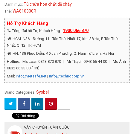
Tủ chứa hóa chất dễ cháy
Danh mục:
WA810300R
Thẻ:
Hỗ Trợ Khách Hàng
1900 066 870
Tổng đài hỗ Trợ Khách Hàng :
HCM: N36 - Đường 11 - Tân Thới Nhất 17, khu 38 Ha, P. Tân Thới
Nhất, Q. 12. TP. HCM
HN: 138 Phúc Diễn, P. Xuân Phương, Q. Nam Từ Liêm, Hà Nội
Hotline:
Ms Loan 0813 870 870
|
Mr Thạch 0943 66 44 00
|
Ms Ánh
0832 66 33 00 (HN)
Mail:
info@vietsafe.net
|
info@technocorp.vn
Sysbel
Brand Categories:
VẬN CHUYỂN TOÀN QUỐC