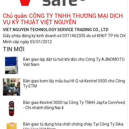
Chủ quản: CÔNG TY TNHH THƯƠNG MẠI DỊCH
VỤ KỸ THUẬT VIỆT NGUYỄN
VIET NGUYEN TECHNOLOGY SERVICE TRADING CO., LTD
Giấy phép đăng ký kinh doanh số 0311462335 do sở KHĐT TP Hồ Chí
Minh cấp ngày 03/01/2012
TIN MỚI
Bàn giao lắp đặt tủ hút khí độc cho Công Ty AJINOMOTO
Việt Nam
Bàn giao bơm lấy mẫu bụi HI-Q và Kestrel 5500 cho Công
Ty ETM
Bàn giao Kestrel 3000 tại Công Ty TNHH Japfa Comfeed
- Chi nhánh Đồng Nai 4
Bàn giao tủ đựng hóa chất chống cháy Tại Công Ty Sika