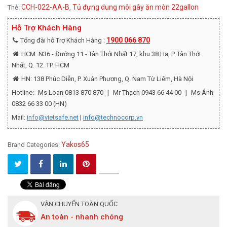
CCH-022-AA-B
Tủ đựng dung môi gây ăn mòn 22gallon
Thẻ:
,
Hỗ Trợ Khách Hàng
1900 066 870
Tổng đài hỗ Trợ Khách Hàng :
HCM: N36 - Đường 11 - Tân Thới Nhất 17, khu 38 Ha, P. Tân Thới
Nhất, Q. 12. TP. HCM
HN: 138 Phúc Diễn, P. Xuân Phương, Q. Nam Từ Liêm, Hà Nội
Hotline:
Ms Loan 0813 870 870
|
Mr Thạch 0943 66 44 00
|
Ms Ánh
0832 66 33 00 (HN)
Mail:
info@vietsafe.net
|
info@technocorp.vn
Yakos65
Brand Categories:
VẬN CHUYỂN TOÀN QUỐC
An toàn - nhanh chóng