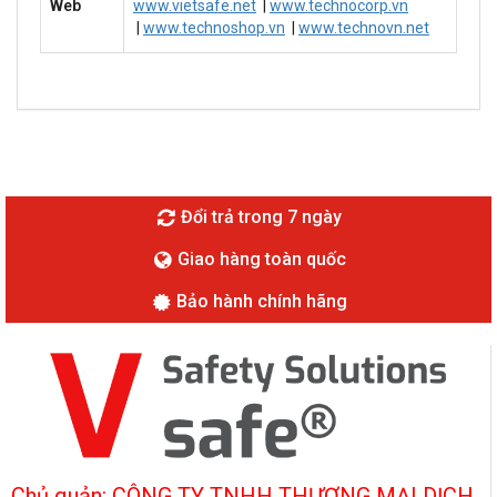
Web
www.vietsafe.net
|
www.technocorp.vn
|
www.technoshop.vn
|
www.technovn.net
Đổi trả trong 7 ngày
Giao hàng toàn quốc
Bảo hành chính hãng
Chủ quản: CÔNG TY TNHH THƯƠNG MẠI DỊCH