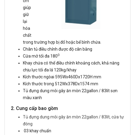
cm
giúp
giữ
lại
hóa
chất
trong trường hợp bị đổ hoặc bể bình chứa.
Chân tủ điều chỉnh được độ cân bằng
0
Cửa mở tối đa 180
Khay chứa có thể điều chỉnh khoảng cách, khả năng
chịu lực tối đa lá 120kg/khay
Kích thước ngòai 595Wx460Dx1720H mm
Kích thước trong 512Wx378Dx1574 mm
Tủ đựng dung môi gây ăn mòn 22gallon / 83lít sơn
màu xanh
2. Cung cấp bao gồm
Tủ đựng dung môi gây ăn mòn 22gallon / 83lít, cửa tự
đóng
03 khay chuẩn