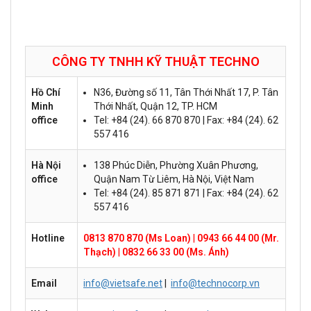
CÔNG TY TNHH KỸ THUẬT
TECHNO
Hồ Chí
N36, Đường số 11, Tân Thới Nhất 17, P. Tân
Minh
Thới Nhất, Quận 12, TP. HCM
office
Tel: +84 (24). 66 870 870 | Fax: +84 (24). 62
557 416
Hà Nội
138 Phúc Diễn, Phường Xuân Phương,
office
Quận Nam Từ Liêm, Hà Nội, Việt Nam
Tel: +84 (24). 85 871 871 | Fax: +84 (24). 62
557 416
Hotline
0813 870 870 (Ms Loan)
|
0943 66 44 00 (Mr.
Thạch)
|
0832 66 33 00 (Ms. Ánh)
Email
info@vietsafe.net
|
info@technocorp.vn