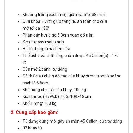
Khoảng trống cách nhiệt giữa hai lớp: 38 mm
Cửa khóa 3 vị trí giúp tăng độ an toàn cho cửa
mở tối đa 180°
Phần đáy hứng gờ 5.3cm ngăn đổ tràn
Sơn Expoxy màu xanh
Hai lỗ thông ở hai bên cửa
Thể tích hoá chất lỏng chứa được: 45 Gallon(s) - 170
lít
Cửa mở 2 cánh, tự đóng
Có thể điều chỉnh độ cao của khay đựng trong khoảng
cách là 6.5cm
Khả năng chịu tải của khay: 100 kg
Kích thước (HxWxD): 165×109×46 cm
Khối lượng: 133 kg
2. Cung cấp bao gồm:
Tủ dựng dung môi gây ăn mòn 45 Gallon, cửa tự đóng
02 khay tủ