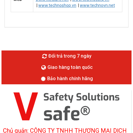
|
www.technoshop.vn
|
www.technovn.net
Đổi trả trong 7 ngày
Giao hàng toàn quốc
Bảo hành chính hãng
Chủ quản: CÔNG TY TNHH THƯƠNG MẠI DỊCH