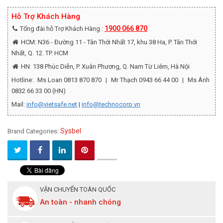
Hỗ Trợ Khách Hàng
1900 066 870
Tổng đài hỗ Trợ Khách Hàng :
HCM: N36 - Đường 11 - Tân Thới Nhất 17, khu 38 Ha, P. Tân Thới
Nhất, Q. 12. TP. HCM
HN: 138 Phúc Diễn, P. Xuân Phương, Q. Nam Từ Liêm, Hà Nội
Hotline:
Ms Loan 0813 870 870
|
Mr Thạch 0943 66 44 00
|
Ms Ánh
0832 66 33 00 (HN)
Mail:
info@vietsafe.net
|
info@technocorp.vn
Sysbel
Brand Categories:
VẬN CHUYỂN TOÀN QUỐC
An toàn - nhanh chóng