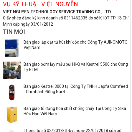
VỤ KỸ THUẬT VIỆT NGUYỄN
VIET NGUYEN TECHNOLOGY SERVICE TRADING CO., LTD
Giấy phép đăng ký kinh doanh số 0311462335 do sở KHĐT TP Hồ Chí
Minh cấp ngày 03/01/2012
TIN MỚI
Bàn giao lắp đặt tủ hút khí độc cho Công Ty AJINOMOTO
Việt Nam
Bàn giao bơm lấy mẫu bụi HI-Q và Kestrel 5500 cho Công
Ty ETM
Bàn giao Kestrel 3000 tại Công Ty TNHH Japfa Comfeed
- Chi nhánh Đồng Nai 4
Bàn giao tủ đựng hóa chất chống cháy Tại Công Ty Sika
Hữu Hạn Việt Nam
Thông tư số 02/2018/tt-byt ngày 22/01/2018 của bộ