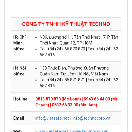
CÔNG TY TNHH KỸ THUẬT
TECHNO
Hồ Chí
N36, Đường số 11, Tân Thới Nhất 17, P. Tân
Minh
Thới Nhất, Quận 12, TP. HCM
office
Tel: +84 (24). 66 870 870 | Fax: +84 (24). 62
557 416
Hà Nội
138 Phúc Diễn, Phường Xuân Phương,
office
Quận Nam Từ Liêm, Hà Nội, Việt Nam
Tel: +84 (24). 85 871 871 | Fax: +84 (24). 62
557 416
Hotline
0813 870 870 (Ms Loan)
|
0943 66 44 00 (Mr.
Thạch)
|
0832 66 33 00 (Ms. Ánh)
Email
info@vietsafe.net
|
info@technocorp.vn
Web
www.vietsafe.net
|
www.technocorp.vn