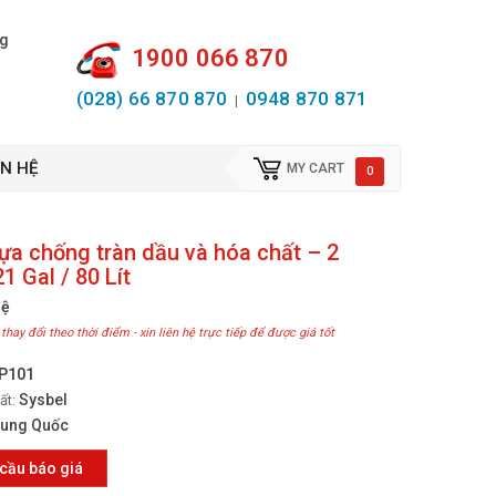
ng
1900 066 870
(028) 66 870 870
0948 870 871
|
ÊN HỆ
MY CART
0
ựa chống tràn dầu và hóa chất – 2
1 Gal / 80 Lít
hệ
 thay đổi theo thời điểm - xin liên hệ trực tiếp để được giá tốt
P101
Sysbel
ất:
rung Quốc
cầu báo giá