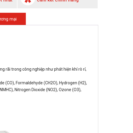
t nhất
Cam kết chính hãng
hương mại
 rãi trong công nghiệp như phát hiện khí rò rỉ,
de (CO), Formaldehyde (CH2O), Hydrogen (H2),
NMHC), Nitrogen Dioxide (NO2), Ozone (O3),