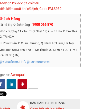
Máy đo khí độc đa chỉ tiêu
:
iến kiểm soát khí cố định
Code FM S930
,
 Khách Hàng
1900 066 870
ài hỗ Trợ Khách Hàng :
36 - Đường 11 - Tân Thới Nhất 17, khu 38 Ha, P. Tân Thới
12. TP. HCM
8 Phúc Diễn, P. Xuân Phương, Q. Nam Từ Liêm, Hà Nội
Ms Loan 0813 870 870
|
Mr Thạch 0943 66 44 00
|
Ms
 66 33 00 (HN)
@vietsafe.net
|
info@technocorp.vn
Aeroqual
gories:
BẢO HÀNH CHÍNH HÃNG