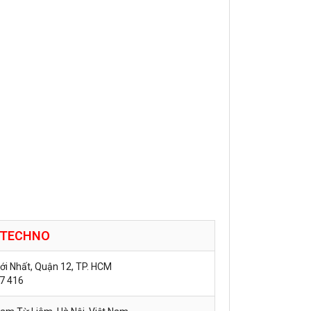
TECHNO
hới Nhất, Quận 12, TP. HCM
57 416