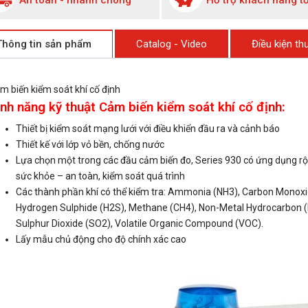
An toàn - nhanh chóng
Hỗ trợ khách hàng tố
Thông tin sản phẩm
Catalog - Video
Điều kiện t
m biến kiểm soát khí cố định
nh năng kỹ thuật Cảm biến kiểm soát khí cố định:
Thiết bị kiểm soát mạng lưới với điều khiển đầu ra và cảnh báo
Thiết kế với lớp vỏ bền, chống nước
Lựa chọn một trong các đầu cảm biến đo, Series 930 có ứng dụng rộng
sức khỏe – an toàn, kiểm soát quá trình
Các thành phần khí có thể kiểm tra: Ammonia (NH3), Carbon Monoxi
Hydrogen Sulphide (H2S), Methane (CH4), Non-Metal Hydrocarbon (
Sulphur Dioxide (SO2), Volatile Organic Compound (VOC).
Lấy mẫu chủ động cho độ chính xác cao