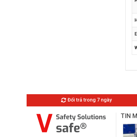
H
H
E
Đổi trả trong 7 ngày
TIN 