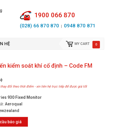
ng
1900 066 870
(028) 66 870 870
0948 870 871
|
ÊN HỆ
MY CART
0
ến kiểm soát khí cố định – Code FM
hệ
 thay đổi theo thời điểm - xin liên hệ trực tiếp để được giá tốt
ries 930 Fixed Monitor
Aeroqual
ất:
ewzealand
cầu báo giá