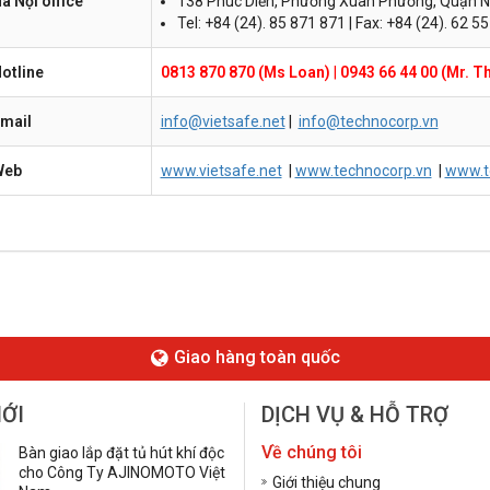
à Nội office
138 Phúc Diễn, Phường Xuân Phương, Quận N
Tel: +84 (24). 85 871 871 | Fax: +84 (24). 62 5
otline
0813 870 870 (Ms Loan)
|
0943 66 44 00 (Mr. T
mail
info@vietsafe.net
|
info@technocorp.vn
Web
www.vietsafe.net
|
www.technocorp.vn
|
www.t
Giao hàng toàn quốc
MỚI
DỊCH VỤ & HỖ TRỢ
Về chúng tôi
Bàn giao lắp đặt tủ hút khí độc
cho Công Ty AJINOMOTO Việt
Giới thiệu chung