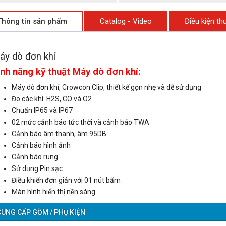
Thông tin sản phẩm
Catalog - Video
Điều kiện t
áy dò đơn khí
nh năng kỹ thuật Máy dò đơn khí:
Máy dò đơn khí, Crowcon Clip, thiết kế gọn nhẹ và dễ sử dụng
Đo các khí: H2S, CO và O2
Chuẩn IP65 và IP67
02 mức cảnh báo tức thời và cảnh báo TWA
Cảnh báo âm thanh, âm 95DB
Cảnh báo hình ảnh
Cảnh báo rung
Sử dụng Pin sạc
Điều khiển đơn giản với 01 nút bấm
Màn hình hiển thị nền sáng
CUNG CẤP GỒM / PHỤ KIỆN