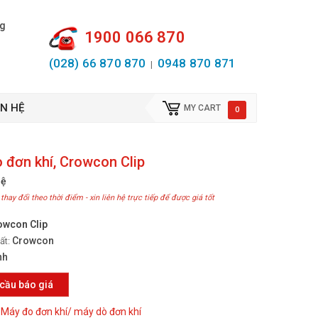
ng
1900 066 870
(028) 66 870 870
0948 870 871
|
ÊN HỆ
MY CART
0
 đơn khí, Crowcon Clip
hệ
 thay đổi theo thời điểm - xin liên hệ trực tiếp để được giá tốt
owcon Clip
Crowcon
ất:
nh
cầu báo giá
Máy đo đơn khí/ máy dò đơn khí
: