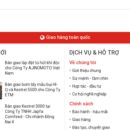
Giao hàng toàn quốc
MỚI
DỊCH VỤ & HỖ TRỢ
Về chúng tôi
Bàn giao lắp đặt tủ hút khí độc
cho Công Ty AJINOMOTO Việt
Giới thiệu chung
Nam
Sứ mệnh - tầm nhìn
Bàn giao bơm lấy mẫu bụi HI-
Hợp tác - đầu tư
Q và Kestrel 5500 cho Công Ty
Cơ hội nghề nghiệp
ETM
Chính sách
Bàn giao Kestrel 3000 tại
Công Ty TNHH Japfa
Bảo hành - hậu mãi
Comfeed - Chi nhánh Đồng
Giao hàng
Nai 4
Đào tạo, chuyển giao