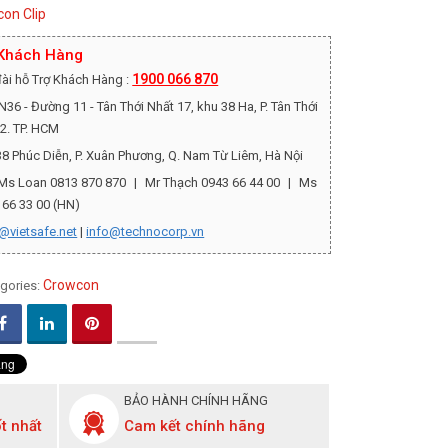
on Clip
 Khách Hàng
1900 066 870
ài hỗ Trợ Khách Hàng :
36 - Đường 11 - Tân Thới Nhất 17, khu 38 Ha, P. Tân Thới
12. TP. HCM
8 Phúc Diễn, P. Xuân Phương, Q. Nam Từ Liêm, Hà Nội
Ms Loan 0813 870 870
|
Mr Thạch 0943 66 44 00
|
Ms
 66 33 00 (HN)
@vietsafe.net
|
info@technocorp.vn
Crowcon
gories:
BẢO HÀNH CHÍNH HÃNG
t nhất
Cam kết chính hãng