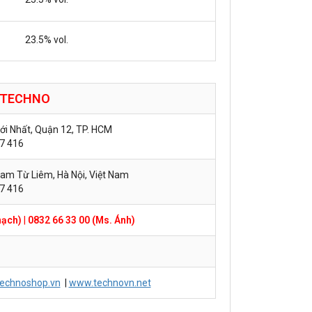
23.5% vol.
TECHNO
hới Nhất, Quận 12, TP. HCM
57 416
am Từ Liêm, Hà Nội, Việt Nam
57 416
hạch)
|
0832 66 33 00 (Ms. Ánh)
echnoshop.vn
|
www.technovn.net