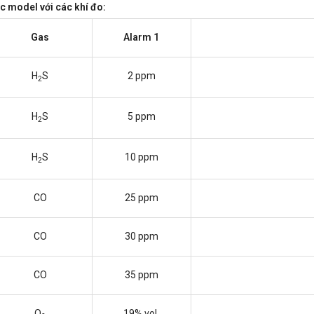
c model với các khí đo:
Gas
Alarm 1
H
S
2 ppm
2
H
S
5 ppm
2
H
S
10 ppm
2
CO
25 ppm
CO
30 ppm
CO
35 ppm
O
19% vol.