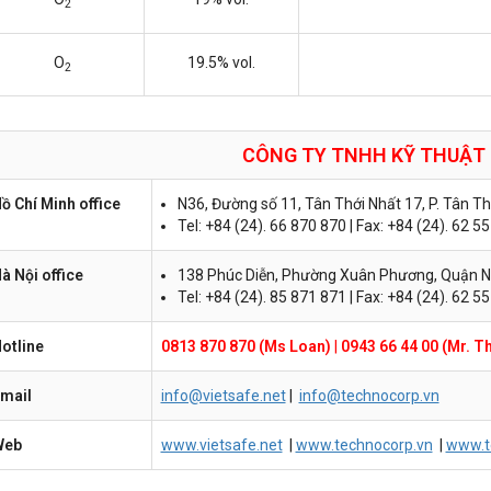
2
O
19.5% vol.
2
CÔNG TY TNHH KỸ THUẬT
ồ Chí Minh office
N36, Đường số 11, Tân Thới Nhất 17, P. Tân T
Tel: +84 (24). 66 870 870 | Fax: +84 (24). 62 5
à Nội office
138 Phúc Diễn, Phường Xuân Phương, Quận N
Tel: +84 (24). 85 871 871 | Fax: +84 (24). 62 5
otline
0813 870 870 (Ms Loan)
|
0943 66 44 00 (Mr. T
mail
info@vietsafe.net
|
info@technocorp.vn
Web
www.vietsafe.net
|
www.technocorp.vn
|
www.t