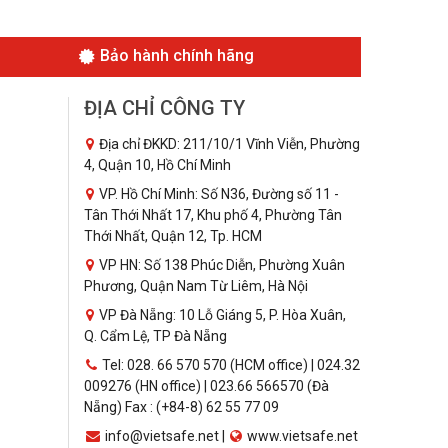
Bảo hành chính hãng
ĐỊA CHỈ CÔNG TY
Địa chỉ ĐKKD: 211/10/1 Vĩnh Viễn, Phường
4, Quận 10, Hồ Chí Minh
VP. Hồ Chí Minh: Số N36, Đường số 11 -
Tân Thới Nhất 17, Khu phố 4, Phường Tân
Thới Nhất, Quận 12, Tp. HCM
VP HN: Số 138 Phúc Diễn, Phường Xuân
Phương, Quận Nam Từ Liêm, Hà Nội
VP Đà Nẵng: 10 Lỗ Giáng 5, P. Hòa Xuân,
Q. Cẩm Lệ, TP Đà Nẵng
Tel: 028. 66 570 570 (HCM office) | 024.32
009276 (HN office) | 023.66 566570 (Đà
Nẵng) Fax : (+84-8) 62 55 77 09
info@vietsafe.net |
www.vietsafe.net