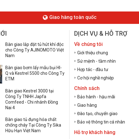
Giao hàng toàn quốc
MỚI
DỊCH VỤ & HỖ TRỢ
Về chúng tôi
Bàn giao lắp đặt tủ hút khí độc
cho Công Ty AJINOMOTO Việt
Giới thiệu chung
Nam
Sứ mệnh - tầm nhìn
Bàn giao bơm lấy mẫu bụi HI-
Hợp tác - đầu tư
Q và Kestrel 5500 cho Công Ty
Cơ hội nghề nghiệp
ETM
Chính sách
Bàn giao Kestrel 3000 tại
Công Ty TNHH Japfa
Bảo hành - hậu mãi
Comfeed - Chi nhánh Đồng
Giao hàng
Nai 4
Đào tạo, chuyển giao
Bàn giao tủ đựng hóa chất
Bảo vệ thông tin cá nhân
chống cháy Tại Công Ty Sika
Hữu Hạn Việt Nam
Hỗ trợ khách hàng