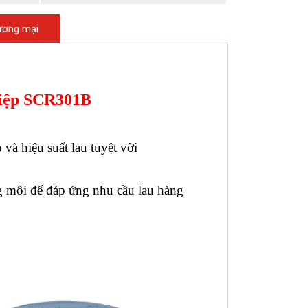
hương mại
hiệp SCR301B
à hiệu suất lau tuyệt vời
g môi để đáp ứng nhu cầu lau hàng