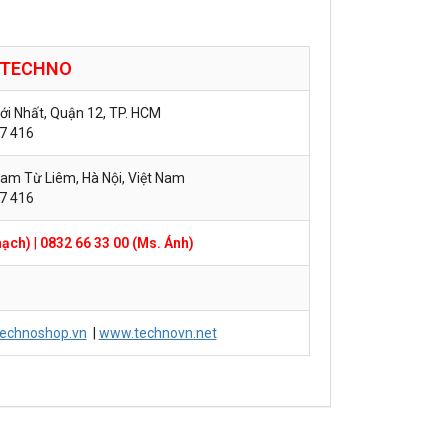
TECHNO
hới Nhất, Quận 12, TP. HCM
57 416
am Từ Liêm, Hà Nội, Việt Nam
57 416
hạch)
|
0832 66 33 00 (Ms. Ánh)
echnoshop.vn
|
www.technovn.net