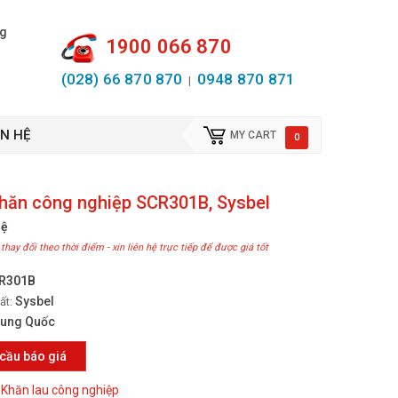
ng
1900 066 870
(028) 66 870 870
0948 870 871
|
ÊN HỆ
MY CART
0
hăn công nghiệp SCR301B, Sysbel
hệ
 thay đổi theo thời điểm - xin liên hệ trực tiếp để được giá tốt
R301B
Sysbel
ất:
rung Quốc
cầu báo giá
Khăn lau công nghiệp
: