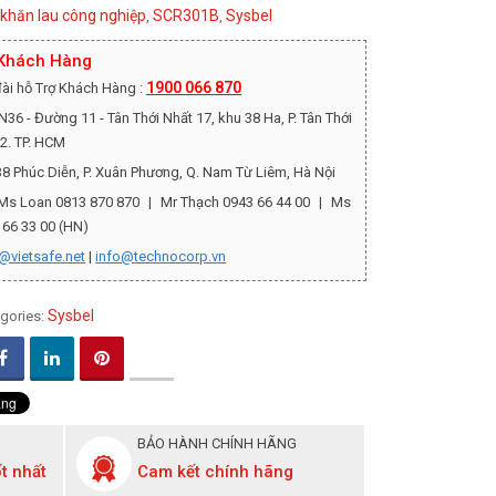
khăn lau công nghiệp
SCR301B
Sysbel
,
,
 Khách Hàng
1900 066 870
ài hỗ Trợ Khách Hàng :
36 - Đường 11 - Tân Thới Nhất 17, khu 38 Ha, P. Tân Thới
12. TP. HCM
8 Phúc Diễn, P. Xuân Phương, Q. Nam Từ Liêm, Hà Nội
Ms Loan 0813 870 870
|
Mr Thạch 0943 66 44 00
|
Ms
 66 33 00 (HN)
@vietsafe.net
|
info@technocorp.vn
Sysbel
gories:
BẢO HÀNH CHÍNH HÃNG
t nhất
Cam kết chính hãng