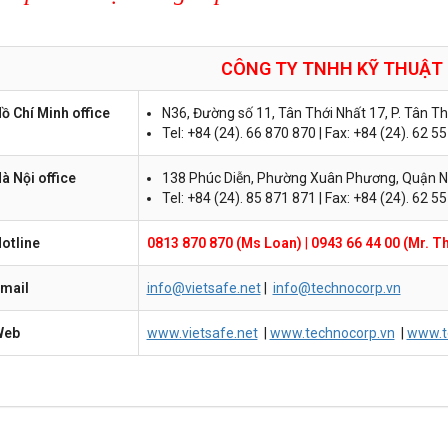
CÔNG TY TNHH KỸ THUẬT
ồ Chí Minh office
N36, Đường số 11, Tân Thới Nhất 17, P. Tân T
Tel: +84 (24). 66 870 870 | Fax: +84 (24). 62 5
à Nội office
138 Phúc Diễn, Phường Xuân Phương, Quận N
Tel: +84 (24). 85 871 871 | Fax: +84 (24). 62 5
otline
0813 870 870 (Ms Loan)
|
0943 66 44 00 (Mr. T
mail
info@vietsafe.net
|
info@technocorp.vn
Web
www.vietsafe.net
|
www.technocorp.vn
|
www.t