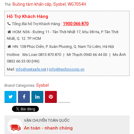
Buồng tắm khẩn cấp
Sysbel
WG7054H
Thẻ:
,
,
Hỗ Trợ Khách Hàng
1900 066 870
Tổng đài hỗ Trợ Khách Hàng :
HCM: N36 - Đường 11 - Tân Thới Nhất 17, khu 38 Ha, P. Tân Thới
Nhất, Q. 12. TP. HCM
HN: 138 Phúc Diễn, P. Xuân Phương, Q. Nam Từ Liêm, Hà Nội
Hotline:
Ms Loan 0813 870 870
|
Mr Thạch 0943 66 44 00
|
Ms Ánh
0832 66 33 00 (HN)
Mail:
info@vietsafe.net
|
info@technocorp.vn
Sysbel
Brand Categories:
VẬN CHUYỂN TOÀN QUỐC
An toàn - nhanh chóng