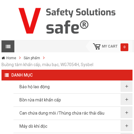
MY CART
0
Home
Sản phẩm
Buồng tắm khẩn cấp, màu bạc, WG7054H, Sysbel
DANH MỤC
Bảo hộ lao động
Bồn rửa mắt khẩn cấp
Can chứa dung môi /Thùng chứa rác thải dầu
Máy dò khí độc