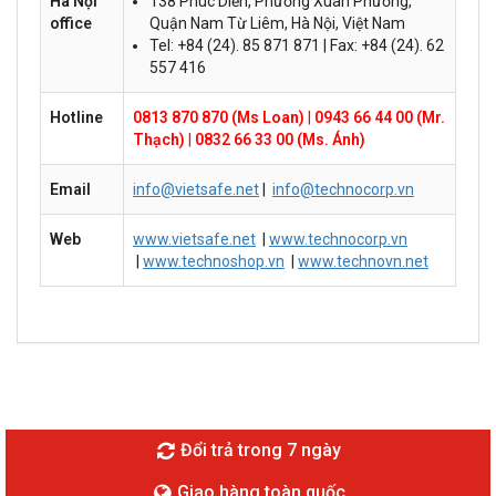
Hà Nội
138 Phúc Diễn, Phường Xuân Phương,
office
Quận Nam Từ Liêm, Hà Nội, Việt Nam
Tel: +84 (24). 85 871 871 | Fax: +84 (24). 62
557 416
Hotline
0813 870 870 (Ms Loan)
|
0943 66 44 00 (Mr.
Thạch)
|
0832 66 33 00 (Ms. Ánh)
Email
info@vietsafe.net
|
info@technocorp.vn
Web
www.vietsafe.net
|
www.technocorp.vn
|
www.technoshop.vn
|
www.technovn.net
Đổi trả trong 7 ngày
Giao hàng toàn quốc