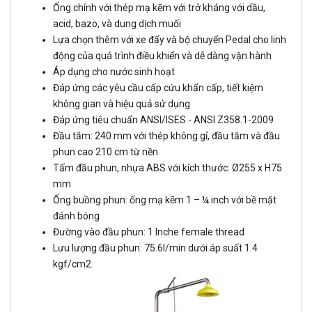
Ống chính với thép mạ kẽm với trở kháng với dầu,
acid, bazo, và dung dịch muối
Lựa chọn thêm với xe đẩy và bộ chuyển Pedal cho linh
động của quá trình điều khiển và dễ dàng vận hành
Áp dụng cho nước sinh hoạt
Đáp ứng các yêu cầu cấp cứu khẩn cấp, tiết kiệm
không gian và hiệu quả sử dụng
Đáp ứng tiêu chuẩn ANSI/ISES - ANSI Z358.1-2009
Đầu tắm: 240 mm với thép không gỉ, đầu tắm và đầu
phun cao 210 cm từ nền
Tấm đầu phun, nhựa ABS với kích thước: Ø255 x H75
mm
Ống buồng phun: ống mạ kẽm 1 – ¼ inch với bề mặt
đánh bóng
Đường vào đầu phun: 1 Inche female thread
Lưu lượng đầu phun: 75.6l/min dưới áp suất 1.4
kgf/cm2.