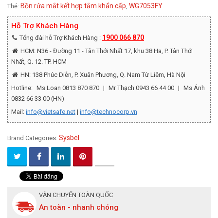
Bồn rửa mắt kết hợp tắm khẩn cấp
WG7053FY
Thẻ:
,
Hỗ Trợ Khách Hàng
1900 066 870
Tổng đài hỗ Trợ Khách Hàng :
HCM: N36 - Đường 11 - Tân Thới Nhất 17, khu 38 Ha, P. Tân Thới
Nhất, Q. 12. TP. HCM
HN: 138 Phúc Diễn, P. Xuân Phương, Q. Nam Từ Liêm, Hà Nội
Hotline:
Ms Loan 0813 870 870
|
Mr Thạch 0943 66 44 00
|
Ms Ánh
0832 66 33 00 (HN)
Mail:
info@vietsafe.net
|
info@technocorp.vn
Sysbel
Brand Categories:
VẬN CHUYỂN TOÀN QUỐC
An toàn - nhanh chóng