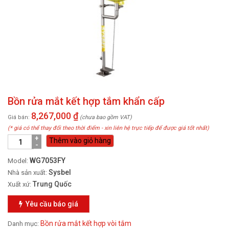
Bồn rửa mắt kết hợp tắm khẩn cấp
8,267,000
₫
Giá bán:
(chưa bao gồm VAT)
(* giá có thể thay đổi theo thời điểm - xin liên hệ trực tiếp để được giá tốt nhất)
Thêm vào giỏ hàng
WG7053FY
Model:
Sysbel
Nhà sản xuất:
Trung Quốc
Xuất xứ:
Yêu cầu báo giá
Bồn rửa mắt kết hợp vòi tắm
Danh mục: