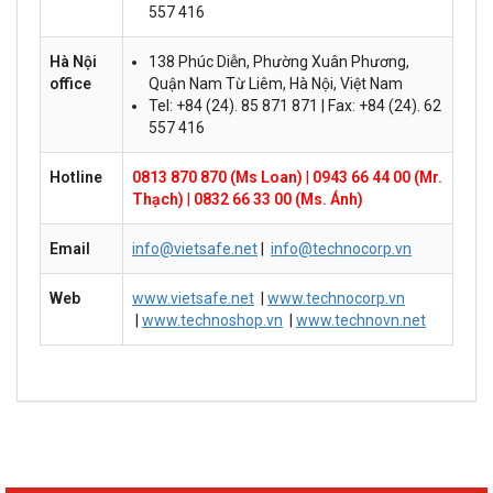
557 416
Hà Nội
138 Phúc Diễn, Phường Xuân Phương,
office
Quận Nam Từ Liêm, Hà Nội, Việt Nam
Tel: +84 (24). 85 871 871 | Fax: +84 (24). 62
557 416
Hotline
0813 870 870 (Ms Loan)
|
0943 66 44 00 (Mr.
Thạch)
|
0832 66 33 00 (Ms. Ánh)
Email
info@vietsafe.net
|
info@technocorp.vn
Web
www.vietsafe.net
|
www.technocorp.vn
|
www.technoshop.vn
|
www.technovn.net