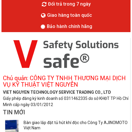
Đổi trả trong 7 ngày
Giao hàng toàn quốc
Bảo hành chính hãng
Chủ quản: CÔNG TY TNHH THƯƠNG MẠI DỊCH
VỤ KỸ THUẬT VIỆT NGUYỄN
VIET NGUYEN TECHNOLOGY SERVICE TRADING CO., LTD
Giấy phép đăng ký kinh doanh số 0311462335 do sở KHĐT TP Hồ Chí
Minh cấp ngày 03/01/2012
TIN MỚI
Bàn giao lắp đặt tủ hút khí độc cho Công Ty AJINOMOTO
Việt Nam