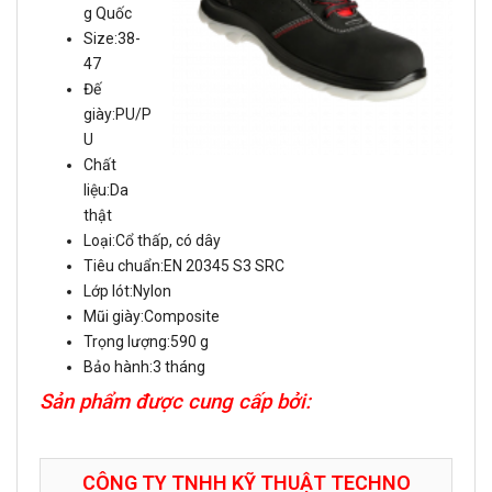
g Quốc
Size:38-
47
Đế
giày:PU/P
U
Chất
liệu:Da
thật
Loại:Cổ thấp, có dây
Tiêu chuẩn:EN 20345 S3 SRC
Lớp lót:Nylon
Mũi giày:Composite
Trọng lượng:590 g
Bảo hành:3 tháng
Sản phẩm được cung cấp bởi:
CÔNG TY TNHH KỸ THUẬT
TECHNO