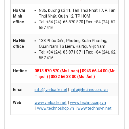
Hồ Chí
N36, Đường số 11, Tân Thới Nhất 17, P. Tân
Minh
Thới Nhất, Quận 12, TP. HCM
office
Tel: +84 (24). 66 870 870 | Fax: +84 (24). 62
557 416
Hà Nội
138 Phúc Diễn, Phường Xuân Phương,
office
Quận Nam Từ Liêm, Hà Nội, Việt Nam
Tel: +84 (24). 85 871 871 | Fax: +84 (24). 62
557 416
Hotline
0813 870 870 (Ms Loan)
|
0943 66 44 00 (Mr.
Thạch)
|
0832 66 33 00 (Ms. Ánh)
Email
info@vietsafe.net
|
info@technocorp.vn
Web
www.vietsafe.net
|
www.technocorp.vn
|
www.technoshop.vn
|
www.technovn.net