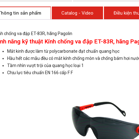
Thông tin sản phẩm
Catalog - Video
Điều kiện t
nh chống va đập ET-83R, hãng Pagolin
nh năng kỹ thuật Kính chống va đập ET-83R, hãng Pag
Mắt kinh được làm từ polycarbonate đạt chuẩn quang học
Hầu hết các mẫu đều có mắt kính chống mòn và chống bám hơi nước 
Tầm nhìn vượt trội của quang học loại 1
Chịu lực tiêu chuẩn EN 166 cấp F F