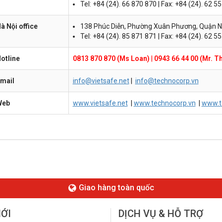
Tel: +84 (24). 66 870 870 | Fax: +84 (24). 62 5
à Nội office
138 Phúc Diễn, Phường Xuân Phương, Quận N
Tel: +84 (24). 85 871 871 | Fax: +84 (24). 62 5
otline
0813 870 870 (Ms Loan)
|
0943 66 44 00 (Mr. T
mail
info@vietsafe.net
|
info@technocorp.vn
Web
www.vietsafe.net
|
www.technocorp.vn
|
www.t
Giao hàng toàn quốc
MỚI
DỊCH VỤ & HỖ TRỢ