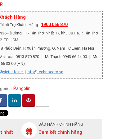
3R
 Khách Hàng
1900 066 870
ài hỗ Trợ Khách Hàng :
36 - Đường 11 - Tân Thới Nhất 17, khu 38 Ha, P. Tân Thới
12. TP. HCM
8 Phúc Diễn, P. Xuân Phương, Q. Nam Từ Liêm, Hà Nội
Ms Loan 0813 870 870
|
Mr Thạch 0943 66 44 00
|
Ms
 66 33 00 (HN)
@vietsafe.net
|
info@technocorp.vn
Pangolin
gories:
BẢO HÀNH CHÍNH HÃNG
t nhất
Cam kết chính hãng