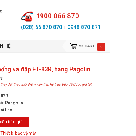
ng
1900 066 870
(028) 66 870 870
0948 870 871
|
ÊN HỆ
MY CART
0
hống va đập ET-83R, hãng Pagolin
hệ
 thay đổi theo thời điểm - xin liên hệ trực tiếp để được giá tốt
-83R
Pangolin
ất:
ái Lan
cầu báo giá
Thiết bị bảo vệ mắt
: