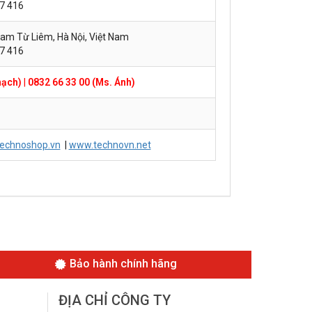
57 416
am Từ Liêm, Hà Nội, Việt Nam
57 416
hạch)
|
0832 66 33 00 (Ms. Ánh)
echnoshop.vn
|
www.technovn.net
Bảo hành chính hãng
ĐỊA CHỈ CÔNG TY