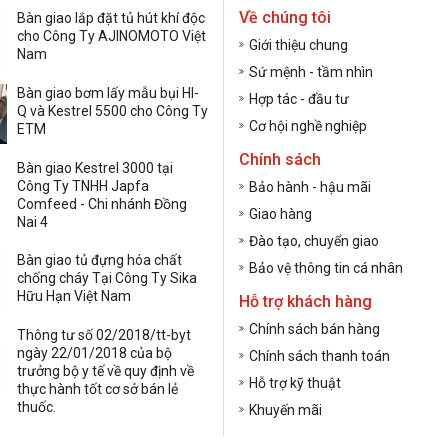
Về chúng tôi
Bàn giao lắp đặt tủ hút khí độc
cho Công Ty AJINOMOTO Việt
Giới thiệu chung
Nam
Sứ mệnh - tầm nhìn
Bàn giao bơm lấy mẫu bụi HI-
Hợp tác - đầu tư
Q và Kestrel 5500 cho Công Ty
Cơ hội nghề nghiệp
ETM
Chính sách
Bàn giao Kestrel 3000 tại
Công Ty TNHH Japfa
Bảo hành - hậu mãi
Comfeed - Chi nhánh Đồng
Giao hàng
Nai 4
Đào tạo, chuyển giao
Bàn giao tủ đựng hóa chất
Bảo vệ thông tin cá nhân
chống cháy Tại Công Ty Sika
Hữu Hạn Việt Nam
Hỗ trợ khách hàng
Chính sách bán hàng
Thông tư số 02/2018/tt-byt
ngày 22/01/2018 của bộ
Chính sách thanh toán
trưởng bộ y tế về quy định về
Hỗ trợ kỹ thuật
thực hành tốt cơ sở bán lẻ
thuốc.
Khuyến mãi