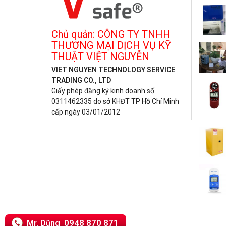
Chủ quản: CÔNG TY TNHH
THƯƠNG MẠI DỊCH VỤ KỸ
THUẬT VIỆT NGUYỄN
VIET NGUYEN TECHNOLOGY SERVICE
TRADING CO., LTD
Giấy phép đăng ký kinh doanh số
0311462335 do sở KHĐT TP Hồ Chí Minh
cấp ngày 03/01/2012
0948 870 871
Mr. Dũng