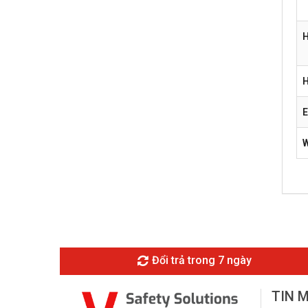
H
H
E
Đổi trả trong 7 ngày
TIN 