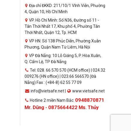
Địa chỉ ĐKKD: 211/10/1 Vĩnh Viễn, Phường
4, Quận 10, Hồ Chí Minh
VP. Hồ Chí Minh: Số N36, Đường số 11 -
Tân Thới Nhất 17, Khu phố 4, Phường Tân
Thới Nhất, Quận 12, Tp. HCM
VP HN: Số 138 Phúc Diễn, Phường Xuân
Phương, Quận Nam Từ Liêm, Hà Nội
VP Đà Nẵng: 10 Lỗ Giáng 5, P. Hòa Xuân,
Q. Cẩm Lệ, TP Đà Nẵng
Tel: 028. 66 570 570 (HCM office) | 024.32
009276 (HN office) | 023.66 566570 (Đà
Nẵng) Fax : (+84-8) 62 55 77 09
info@vietsafe.net |
www.vietsafe.net
0948870871
Hotline 2 miền Nam Bắc:
Mr. Dũng - 0875664422 Ms. Thủy