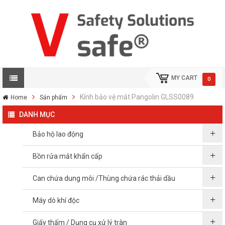
MY CART
0
Kính bảo vệ mắt Pangolin GLSS0089
Home
Sản phẩm
DANH MỤC
Bảo hộ lao động
Bồn rửa mắt khẩn cấp
Can chứa dung môi /Thùng chứa rác thải dầu
Máy dò khí độc
Giấy thấm / Dụng cụ xử lý tràn