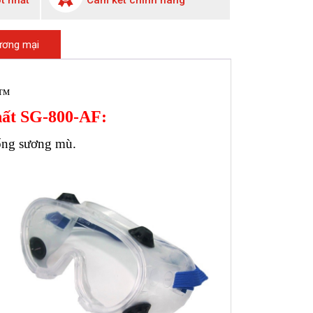
t nhất
Cam kết chính hãng
hương mại
I™
hất SG-800-AF:
hống sương mù.