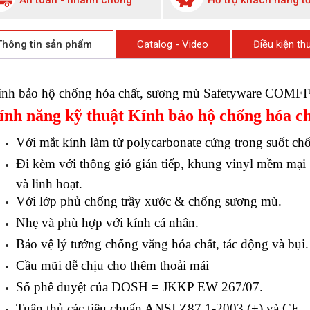
An toàn - nhanh chóng
Hỗ trợ khách hàng tố
Thông tin sản phẩm
Catalog - Video
Điều kiện t
ính bảo hộ chống hóa chất, sương mù Safetyware COMF
ính năng kỹ thuật Kính bảo hộ chống hóa c
Với mắt kính làm từ polycarbonate cứng trong suốt c
Đi kèm với thông gió gián tiếp, khung vinyl mềm mại
và linh hoạt.
Với lớp phủ chống trầy xước & chống sương mù.
Nhẹ và phù hợp với kính cá nhân.
Bảo vệ lý tưởng chống văng hóa chất, tác động và bụi.
Cầu mũi dễ chịu cho thêm thoải mái
Số phê duyệt của DOSH = JKKP EW 267/07.
Tuân thủ các tiêu chuẩn ANSI Z87.1-2003 (+) và CE