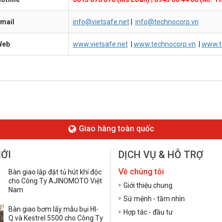
mail
info@vietsafe.net
|
info@technocorp.vn
Web
www.vietsafe.net
|
www.technocorp.vn
|
www.t
Giao hàng toàn quốc
MỚI
DỊCH VỤ & HỖ TRỢ
Về chúng tôi
Bàn giao lắp đặt tủ hút khí độc
cho Công Ty AJINOMOTO Việt
Giới thiệu chung
Nam
Sứ mệnh - tầm nhìn
Bàn giao bơm lấy mẫu bụi HI-
Hợp tác - đầu tư
Q và Kestrel 5500 cho Công Ty