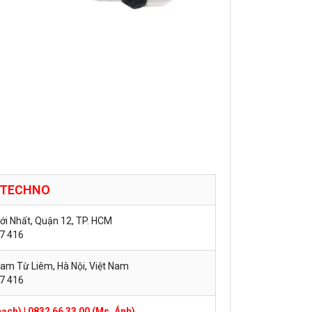
TECHNO
hới Nhất, Quận 12, TP. HCM
57 416
am Từ Liêm, Hà Nội, Việt Nam
57 416
hạch)
|
0832 66 33 00 (Ms. Ánh)