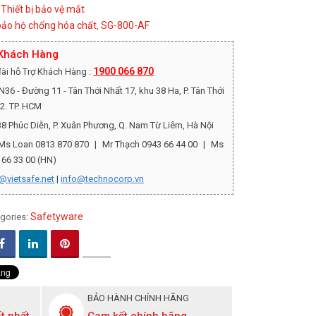
Thiết bị bảo vệ mắt
:
bảo hộ chống hóa chất
SG-800-AF
,
 Khách Hàng
1900 066 870
ài hỗ Trợ Khách Hàng :
36 - Đường 11 - Tân Thới Nhất 17, khu 38 Ha, P. Tân Thới
12. TP. HCM
8 Phúc Diễn, P. Xuân Phương, Q. Nam Từ Liêm, Hà Nội
Ms Loan 0813 870 870
|
Mr Thạch 0943 66 44 00
|
Ms
 66 33 00 (HN)
@vietsafe.net
|
info@technocorp.vn
Safetyware
gories:
BẢO HÀNH CHÍNH HÃNG