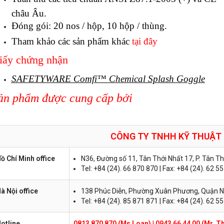
châu Âu.
Đóng gói: 20 nos / hộp, 10 hộp / thùng.
Tham khảo các sản phẩm khác
tại đây
iấy chứng nhận
SAFETYWARE Comfi™ Chemical Splash Goggle
ản phẩm được cung cấp bởi
CÔNG TY TNHH KỸ THUẬT
ồ Chí Minh office
N36, Đường số 11, Tân Thới Nhất 17, P. Tân T
Tel: +84 (24). 66 870 870 | Fax: +84 (24). 62 5
à Nội office
138 Phúc Diễn, Phường Xuân Phương, Quận N
Tel: +84 (24). 85 871 871 | Fax: +84 (24). 62 5
otline
0813 870 870 (Ms Loan)
|
0943 66 44 00 (Mr. T