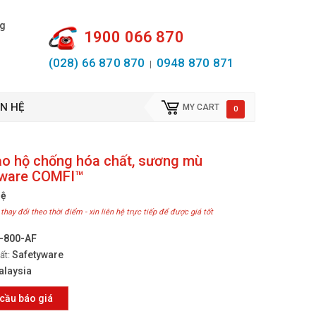
ng
1900 066 870
(028) 66 870 870
0948 870 871
|
ÊN HỆ
MY CART
0
ảo hộ chống hóa chất, sương mù
yware COMFI™
hệ
 thay đổi theo thời điểm - xin liên hệ trực tiếp để được giá tốt
-800-AF
Safetyware
ất:
alaysia
cầu báo giá