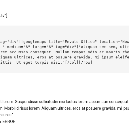
div”]
ag="div"][googlemaps title="Envato Office" location="New
" " medium="6" large="6" tag="div"]"Aliquam sem sem, ult
orem accumsan consequat. Nullam tempus odio ac mauris rh
liquam ultrices, eros at posuere gravida, mi ipsum eleif
gittis. Ut eget turpis nisi."[/col][/row]
 eget lorem. Suspendisse sollicitudin nisi luctus lorem accumsan consequ
rbi id risus lorem. Aliquam ultrices, eros at posuere gravida, mi ipsu
is nisi.”
on: ERROR