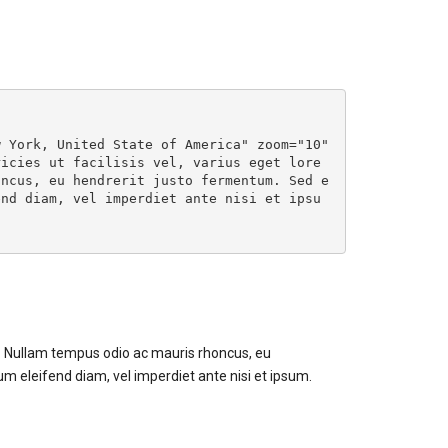
 York, United State of America" zoom="10" 
ricies ut facilisis vel, varius eget lore
oncus, eu hendrerit justo fermentum. Sed e
end diam, vel imperdiet ante nisi et ipsu
at. Nullam tempus odio ac mauris rhoncus, eu
m eleifend diam, vel imperdiet ante nisi et ipsum.