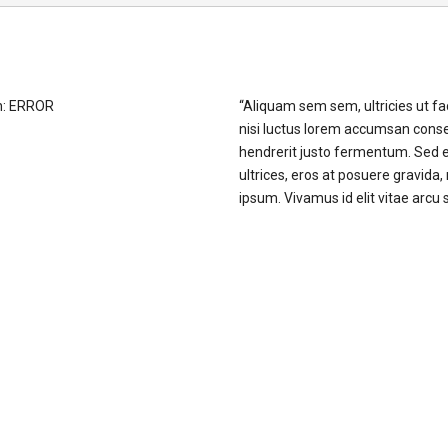
on: ERROR
“Aliquam sem sem, ultricies ut fac
nisi luctus lorem accumsan cons
hendrerit justo fermentum. Sed 
ultrices, eros at posuere gravida,
ipsum. Vivamus id elit vitae arcu su