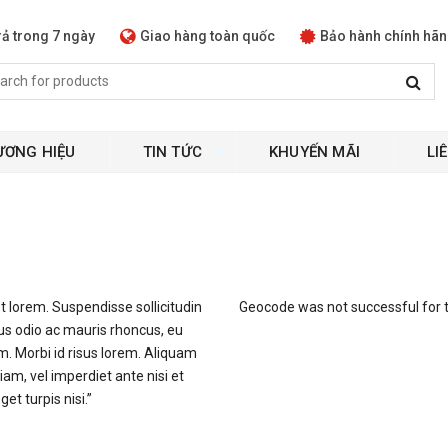
rả trong 7 ngày
Giao hàng toàn quốc
Bảo hành chính hã
ƯƠNG HIỆU
TIN TỨC
KHUYẾN MÃI
LI
et lorem. Suspendisse sollicitudin
Geocode was not successful for 
s odio ac mauris rhoncus, eu
 Morbi id risus lorem. Aliquam
iam, vel imperdiet ante nisi et
get turpis nisi.”