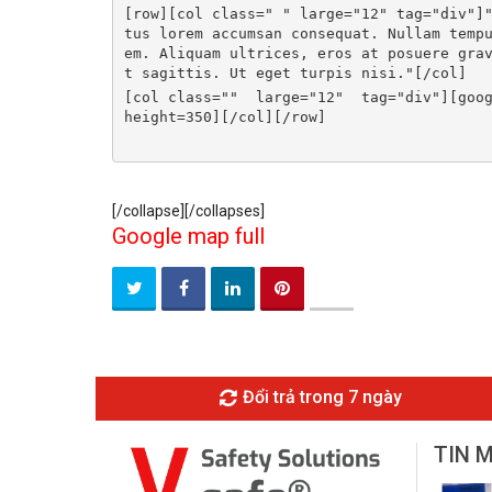
[row][col class=" " large="12" tag="div"]
tus lorem accumsan consequat. Nullam temp
em. Aliquam ultrices, eros at posuere gra
t sagittis. Ut eget turpis nisi."[/col]
[col class=""  large="12"  tag="div"][goog
height=350][/col][/row]
[/collapse][/collapses]
Google map full
Đổi trả trong 7 ngày
TIN 