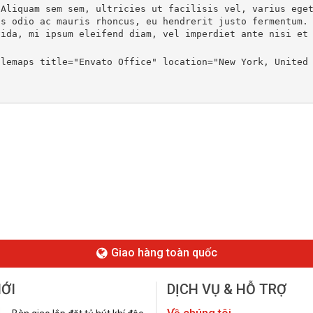
"Aliquam sem sem, ultricies ut facilisis vel, varius ege
us odio ac mauris rhoncus, eu hendrerit justo fermentum.
vida, mi ipsum eleifend diam, vel imperdiet ante nisi et
lemaps title="Envato Office" location="New York, United 
Giao hàng toàn quốc
MỚI
DỊCH VỤ & HỖ TRỢ