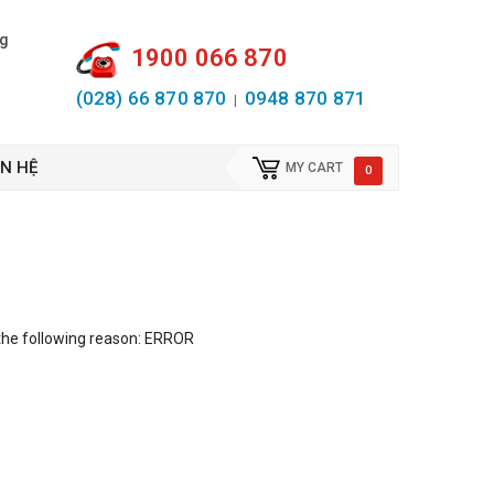
ng
1900 066 870
(028) 66 870 870
0948 870 871
|
ÊN HỆ
MY CART
0
the following reason: ERROR