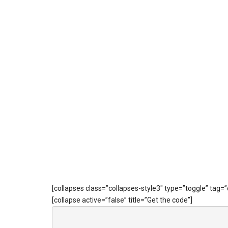
[collapses class=”collapses-style3″ type=”toggle” tag=”
[collapse active=”false” title=”Get the code”]