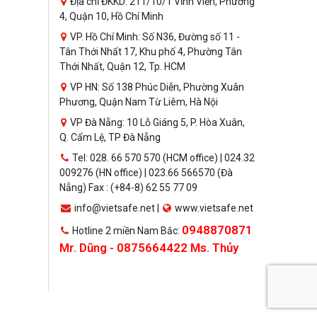
Địa chỉ ĐKKD: 211/10/1 Vĩnh Viễn, Phường
4, Quận 10, Hồ Chí Minh
VP. Hồ Chí Minh: Số N36, Đường số 11 -
Tân Thới Nhất 17, Khu phố 4, Phường Tân
Thới Nhất, Quận 12, Tp. HCM
VP HN: Số 138 Phúc Diễn, Phường Xuân
Phương, Quận Nam Từ Liêm, Hà Nội
VP Đà Nẵng: 10 Lỗ Giáng 5, P. Hòa Xuân,
Q. Cẩm Lệ, TP Đà Nẵng
Tel: 028. 66 570 570 (HCM office) | 024.32
009276 (HN office) | 023.66 566570 (Đà
Nẵng) Fax : (+84-8) 62 55 77 09
info@vietsafe.net |
www.vietsafe.net
0948870871
Hotline 2 miền Nam Bắc:
Mr. Dũng - 0875664422 Ms. Thủy