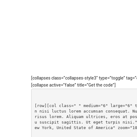
[collapses class=”collapses-style3″ type=”toggle” tag=”
[collapse active=”false” title=”Get the code”]
[row][col class=" " medium="6" large="6" 
n nisi luctus lorem accumsan consequat. Nu
risus lorem. Aliquam ultrices, eros at po
u suscipit sagittis. Ut eget turpis nisi.
ew York, United State of America" zoom="1