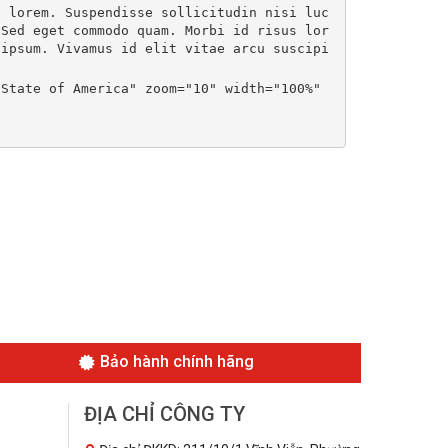
t lorem. Suspendisse sollicitudin nisi luc
 Sed eget commodo quam. Morbi id risus lor
 ipsum. Vivamus id elit vitae arcu suscipi
State of America" zoom="10" width="100%" 
Bảo hành chính hãng
ĐỊA CHỈ CÔNG TY