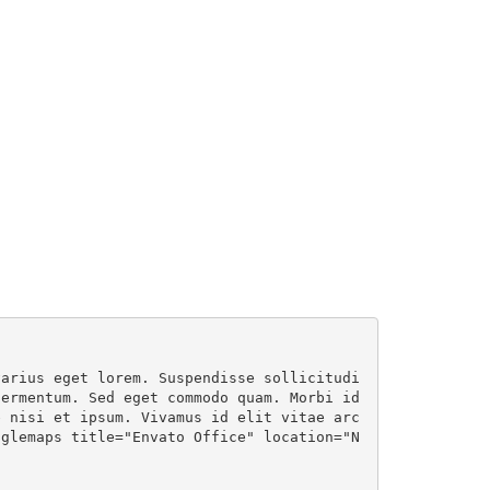
varius eget lorem. Suspendisse sollicitudi
ermentum. Sed eget commodo quam. Morbi id 
e nisi et ipsum. Vivamus id elit vitae arc
oglemaps title="Envato Office" location="N