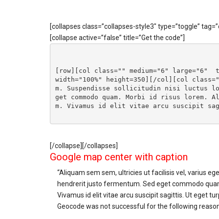
[collapses class=”collapses-style3″ type=”toggle” tag=”
[collapse active=”false” title=”Get the code”]
[row][col class="" medium="6" large="6"  t
width="100%" height=350][/col][col class=
m. Suspendisse sollicitudin nisi luctus l
get commodo quam. Morbi id risus lorem. A
m. Vivamus id elit vitae arcu suscipit sa
[/collapse][/collapses]
Google map center with caption
“Aliquam sem sem, ultricies ut facilisis vel, varius
hendrerit justo fermentum. Sed eget commodo quam. Mo
Vivamus id elit vitae arcu suscipit sagittis. Ut eget turp
Geocode was not successful for the following reas