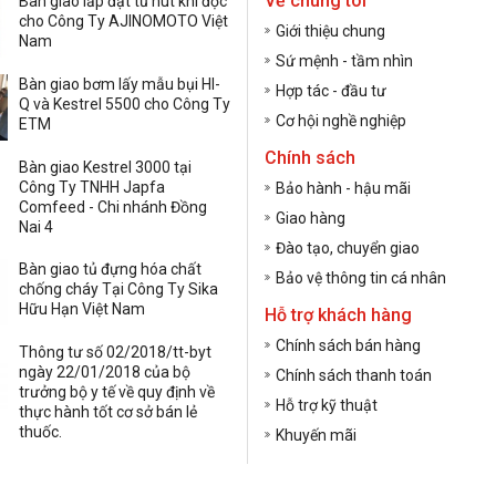
Về chúng tôi
Bàn giao lắp đặt tủ hút khí độc
cho Công Ty AJINOMOTO Việt
Giới thiệu chung
Nam
Sứ mệnh - tầm nhìn
Bàn giao bơm lấy mẫu bụi HI-
Hợp tác - đầu tư
Q và Kestrel 5500 cho Công Ty
Cơ hội nghề nghiệp
ETM
Chính sách
Bàn giao Kestrel 3000 tại
Công Ty TNHH Japfa
Bảo hành - hậu mãi
Comfeed - Chi nhánh Đồng
Giao hàng
Nai 4
Đào tạo, chuyển giao
Bàn giao tủ đựng hóa chất
Bảo vệ thông tin cá nhân
chống cháy Tại Công Ty Sika
Hữu Hạn Việt Nam
Hỗ trợ khách hàng
Chính sách bán hàng
Thông tư số 02/2018/tt-byt
ngày 22/01/2018 của bộ
Chính sách thanh toán
trưởng bộ y tế về quy định về
Hỗ trợ kỹ thuật
thực hành tốt cơ sở bán lẻ
thuốc.
Khuyến mãi