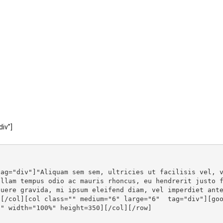
div”]
tag="div"]"Aliquam sem sem, ultricies ut facilisis vel, 
llam tempus odio ac mauris rhoncus, eu hendrerit justo f
suere gravida, mi ipsum eleifend diam, vel imperdiet ant
"[/col][col class="" medium="6" large="6"  tag="div"][go
0" width="100%" height=350][/col][/row]