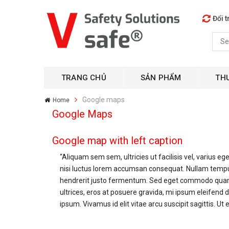
Đổi t
TRANG CHỦ
SẢN PHẨM
TH
Google maps
Home
Google Maps
Google map with left caption
“Aliquam sem sem, ultricies ut facilisis vel, varius eg
nisi luctus lorem accumsan consequat. Nullam tempu
hendrerit justo fermentum. Sed eget commodo quam.
ultrices, eros at posuere gravida, mi ipsum eleifend d
ipsum. Vivamus id elit vitae arcu suscipit sagittis. Ut e