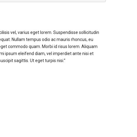
ilisis vel, varius eget lorem. Suspendisse sollicitudin
equat. Nullam tempus odio ac mauris rhoncus, eu
eget commodo quam. Morbi id risus lorem. Aliquam
 mi ipsum eleifend diam, vel imperdiet ante nisi et
scipit sagittis. Ut eget turpis nisi.”