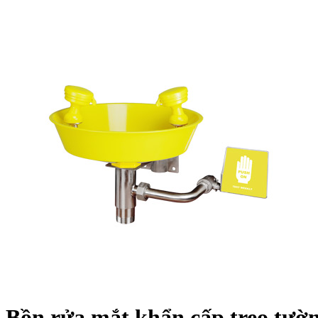
Bồn rửa mắt khẩn cấp treo tườ