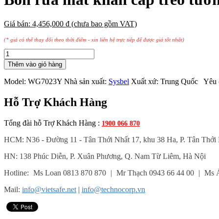
Giá bán:
4,456,000
₫
(chưa bao gồm VAT)
(* giá có thể thay đổi theo thời điểm - xin liên hệ trực tiếp để được giá tốt nhất)
Thêm vào giỏ hàng
Model:
WG7023Y
Nhà sản xuất:
Sysbel
Xuất xứ:
Trung Quốc
Yêu c
Hỗ Trợ Khách Hàng
Tổng đài hỗ Trợ Khách Hàng :
1900 066 870
HCM: N36 - Đường 11 - Tân Thới Nhất 17, khu 38 Ha, P. Tân Thới
HN: 138 Phúc Diễn, P. Xuân Phương, Q. Nam Từ Liêm, Hà Nội
Hotline:
Ms Loan 0813 870 870
|
Mr Thạch 0943 66 44 00
|
Ms Á
Mail:
info@vietsafe.net
|
info@technocorp.vn