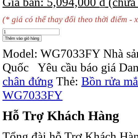
Giá bán:
5,094,000
₫
(chưa
(* giá có thể thay đổi theo thời điểm - x
Thêm vào giỏ hàng
Model:
WG7033FY
Nhà sả
Quốc
Yêu cầu báo giá
Dan
chân đứng
Thẻ:
Bồn rửa mắ
WG7033FY
Hỗ Trợ Khách Hàng
Tổng đài hỗ Trợ Khách Hà