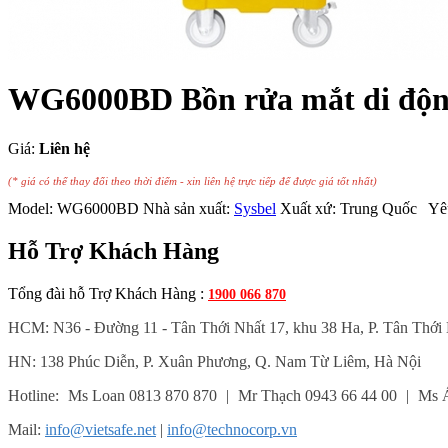
WG6000BD Bồn rửa mắt di động c
Giá:
Liên hệ
(* giá có thể thay đổi theo thời điểm - xin liên hệ trực tiếp để được giá tốt nhất)
Model:
WG6000BD
Nhà sản xuất:
Sysbel
Xuất xứ:
Trung Quốc
Yêu
Hỗ Trợ Khách Hàng
Tổng đài hỗ Trợ Khách Hàng :
1900 066 870
HCM: N36 - Đường 11 - Tân Thới Nhất 17, khu 38 Ha, P. Tân Thới
HN: 138 Phúc Diễn, P. Xuân Phương, Q. Nam Từ Liêm, Hà Nội
Hotline:
Ms Loan 0813 870 870
|
Mr Thạch 0943 66 44 00
|
Ms Á
Mail:
info@vietsafe.net
|
info@technocorp.vn