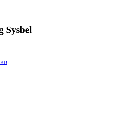
g Sysbel
0BD