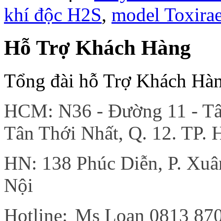
khí độc H2S
,
model Toxirae
Hỗ Trợ Khách Hàng
Tổng đài hỗ Trợ Khách Hà
HCM: N36 - Đường 11 - Tân
Tân Thới Nhất, Q. 12. TP.
HN: 138 Phúc Diễn, P. Xu
Nội
Hotline:
Ms Loan 0813 87